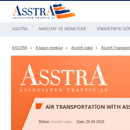
ASSTRA
NAKLIYAT VE HIZMETLER
ENDÜSTRIYE GÖ
ASSTRA
A basın merkezi
AsstrA video
AsstrA Transport
AIR TRANSPORTATION WITH AS
Bölüm
AsstrA video
Date 29.04.2019