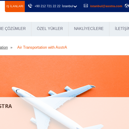
+90 212 721 22 22
İstanbul
istanbul@asstra.com
IŞ ILANLARI
RE ÇÖZÜMLER
ÖZEL YÜKLER
NAKLIYECILERE
İLETIŞI
ation
Air Transportation with AsstrA
STRA