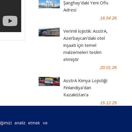
Şanghay'daki Yeni Ofis
Adresi
16.04.26
Verimli lojistik: AsstrA,
Azerbaycan’daki otel
inşaatı için temel
malzemeleri teslim
etmiştir
20.01.26
AsstrA Kimya Lojistiği:
Finlandiya'dan
Kazakistan'a
15.12.25
fiğimizi analiz etmek ve
|
FAQ
|
Önemli yasal belgeler