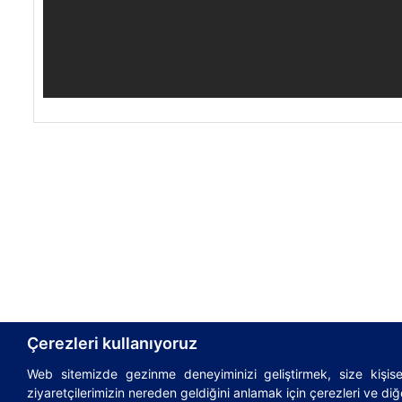
Çerezleri kullanıyoruz
Web sitemizde gezinme deneyiminizi geliştirmek, size kişisel
© 1995-2026
AsstrA-Associated Traffic AG
|
Incote
ziyaretçilerimizin nereden geldiğini anlamak için çerezleri ve diğe