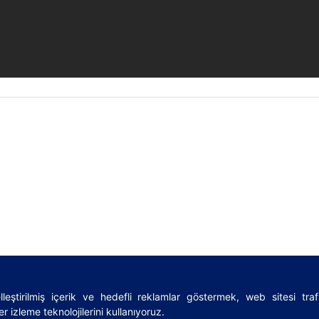
leştirilmiş içerik ve hedefli reklamlar göstermek, web sitesi tra
rms
|
Sözlük
|
Lojistik rehberi
|
Privacy Policy
|
Cookies Policy
r izleme teknolojilerini kullanıyoruz.