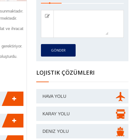
i sunmaktadır.
rmektedir.
lat ve ihracat
gerektiriyor.
GÖNDER
oluşturdu.
LOJISTIK ÇÖZÜMLERI
HAVA YOLU
KARAY YOLU
DENIZ YOLU