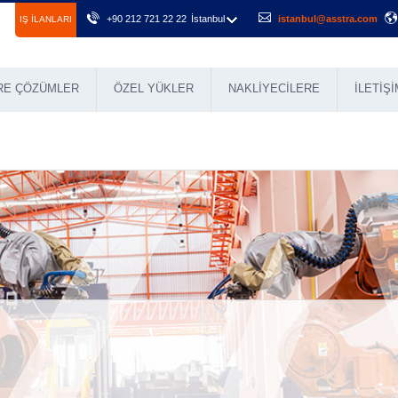
+90 212 721 22 22
İstanbul
istanbul@asstra.com
IŞ ILANLARI
RE ÇÖZÜMLER
ÖZEL YÜKLER
NAKLIYECILERE
İLETIŞI