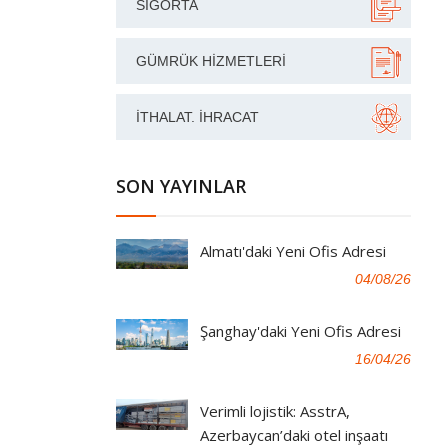
SIGORTA
GÜMRÜK HIZMETLERI
İTHALAT. İHRACAT
SON YAYINLAR
Almatı'daki Yeni Ofis Adresi
04/08/26
Şanghay'daki Yeni Ofis Adresi
16/04/26
Verimli lojistik: AsstrA,
Azerbaycan’daki otel inşaatı