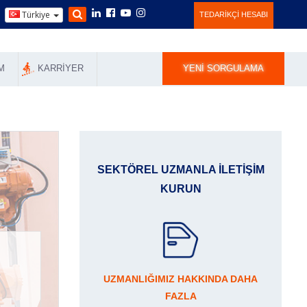
Türkiye
TEDARIKÇI HESABI
M
KARRIYER
YENI SORGULAMA
SEKTÖREL UZMANLA ILETIŞIM
KURUN
UZMANLIĞIMIZ HAKKINDA DAHA
FAZLA