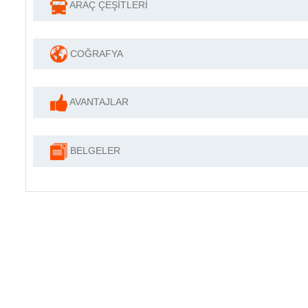
✅
ARAÇ ÇEŞİTLERİ
✅
COĞRAFYA
✅
AVANTAJLAR
BELGELER