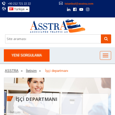
+90 212 721 22 22
istanbul@asstra.com
Türkiye
YENI SORGULAMA
ASSTRA
İletişim
İşçi departmanı
İŞÇI DEPARTMANI
İletişim