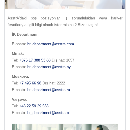
AsstrA'daki boş pozisyonlar, iş sorumlulukları veya kariyer
fırsatlarıyla ilgili bilgi almak ister misiniz? Bize ulaşın!
İK Departmanı
:
E-posta:
hr_department@asstra.com
Мinsk:
Теl:
+375 17 388 53 88
Dış hat: 1057
E-posta:
hr_department@asstra.by
Мoskova:
Теl:
+7 495 66 98
Dış hat: 2222
E-posta:
hr_department@asstra.ru
Varşova:
Теl:
+48 22 59 29 538
E-posta:
hr_department@asstra.pl