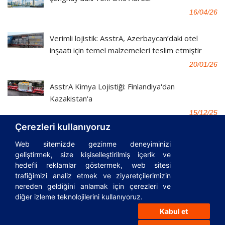
16/04/26
Verimli lojistik: AsstrA, Azerbaycan’daki otel
inşaatı için temel malzemeleri teslim etmiştir
20/01/26
AsstrA Kimya Lojistiği: Finlandiya'dan
Kazakistan'a
15/12/25
Çerezleri kullanıyoruz
TÜM YAYINLAR
Web sitemizde gezinme deneyiminizi
geliştirmek, size kişiselleştirilmiş içerik ve
hedefli reklamlar göstermek, web sitesi
trafiğimizi analiz etmek ve ziyaretçilerimizin
nereden geldiğini anlamak için çerezleri ve
© 1995-2026
AsstrA-Associated Traffic AG
|
Incoterms
|
Sözlük
diğer izleme teknolojilerini kullanıyoruz.
|
Lojistik rehberi
|
Privacy Policy
|
Cookies Policy
|
FAQ
|
Kabul et
Önemli yasal belgeler