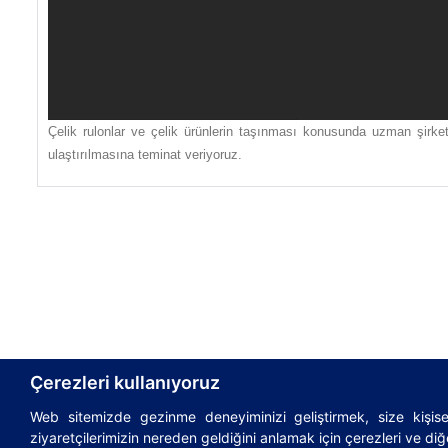
Çelik rulonlar ve çelik ürünlerin taşınması konusunda uzman şirke
ulaştırılmasına teminat veriyoruz.
Çerezleri kullanıyoruz
Web sitemizde gezinme deneyiminizi geliştirmek, size kişisel
© 1995-2026
AsstrA-Associated Traffic AG
|
Incote
ziyaretçilerimizin nereden geldiğini anlamak için çerezleri ve diğe