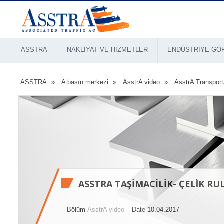
ASSTRA
NAKLIYAT VE HIZMETLER
ENDÜSTRIYE GÖ
ASSTRA
A basın merkezi
AsstrA video
AsstrA Transport
ASSTRA TAŞIMACILIK- ÇELİK RULON
Bölüm
AsstrA video
Date 10.04.2017