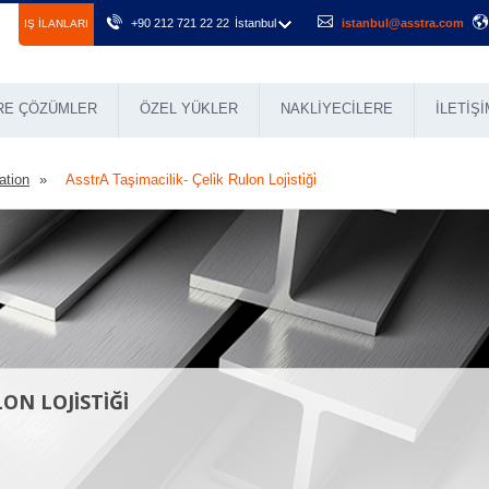
+90 212 721 22 22
İstanbul
istanbul@asstra.com
IŞ ILANLARI
RE ÇÖZÜMLER
ÖZEL YÜKLER
NAKLIYECILERE
İLETIŞI
ation
AsstrA Taşimacilik- Çeli̇k Rulon Loji̇sti̇ği̇
 LOJİSTİĞİ