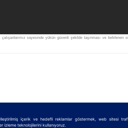
t çalışanlarımız sayesinde yükün güvenli şekilde taşınması ve belirlenen 
leştirilmiş içerik ve hedefli reklamlar göstermek, web sitesi tra
rms
|
Sözlük
|
Lojistik rehberi
|
Privacy Policy
|
Cookies Policy
r izleme teknolojilerini kullanıyoruz.