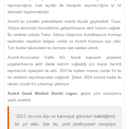
taşımacılığına, mali açıdan da havayolu taşımacılığına iyi bir
alternatif oluşturmaktadır.
AsstrA bu yöndeki yetkinliklerini önemli ölçüde güçlendirdi: Trans-
Sibirya demiryolu hizmetlerinin geliştirilmesine aktif katılım sağladı.
Bu nedenle şirkete Trans- Sibirya Ulaştırma Koordinasyon Konseyi
tarafından teşekkür belgesi verildi ve AsstrA Konseye üye oldu.
Tüm bunlar tüketicilerin bu hizmete olan talebini artırdı.
AsstrA-Associated Traffic AG, büyük kapsamlı projelerin
uygulanmasına aktif olarak katılım sağladığı için büyük hacimli
taşımacılık siparişleri de arttı. 2017'de toplam cironun yüzde 3'ü bu
tür ürünlerin taşınmasından sağlandı. Şirket, 2018 sonuna kadar bu
rakamı yüzde 5'e çıkarmayı planlıyor.
AsstrA Genel Müdürü Dimitri Lagun
, geçen yılın sonuçlarını
şöyle özetledi:
''2017, en sıra dışı ve karmaşık görevleri hallettiğimiz
bir yıl oldu. İşte bu, yeni profesyonel seviyeye