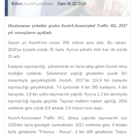
Bölüm
AsstrA yenilikleri
Date 06.02.2018
Uluslararası şirketler grubu AsstrA-Associated Traffic AG, 2017
yılı sonuçlarını açıkladı.
Geçen yıl AsstrA'nın cirosu 250 milyon avro oldu. Bu rakam,
2016'ya kıyasla yüzde 35 fazla. Ayrıca şirketin brüt karı da yüzde
25 arttı.
Karayolu taşımacılığı, şirketimizde en fazla talep gören hizmet olma
özelliğini sürdürdü. Şirketimizin yaptığı gönderilen yüzde 81'i
karayoluyla gerçekleştirildi. AsstrA, 2017’de 114,9 bin karayolu
taşımacılığı gerçekleştirdi. Yıl içerisinde 4 bin 300 konteynır, 4 bin
havayolu, 3,9 bin çoklu taşımacılık yapıldı. Ayrıca 1,3 bin demiryolu
taşımacılığı hayata geçirildi. Taşınan malların toplam ağırlığı, 2016
verilerine göre yüzde 8,6 artarak 3,8 milyon tona ulaştı.
AsstrA-Associated Traffic AG, dünya çapında taşımacılık için
1100'den fazla güzergah sunmaktadır. 2017 verilerine göre, 6 binden
fazla gönderiyle "Polonya - Rusya", 4 bin 400 gönderiyle "İtalya-