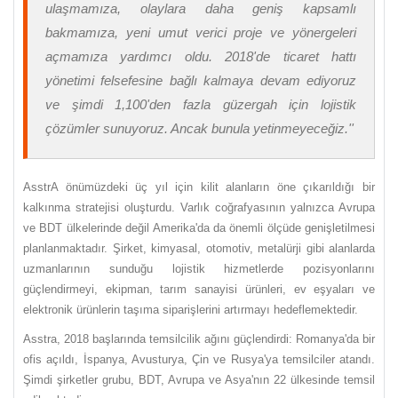
ulaşmamıza, olaylara daha geniş kapsamlı
bakmamıza, yeni umut verici proje ve yönergeleri
açmamıza yardımcı oldu. 2018'de ticaret hattı
yönetimi felsefesine bağlı kalmaya devam ediyoruz
ve şimdi 1,100'den fazla güzergah için lojistik
çözümler sunuyoruz. Ancak bunula yetinmeyeceğiz.''
AsstrA önümüzdeki üç yıl için kilit alanların öne çıkarıldığı bir
kalkınma stratejisi oluşturdu. Varlık coğrafyasının yalnızca Avrupa
ve BDT ülkelerinde değil Amerika'da da önemli ölçüde genişletilmesi
planlanmaktadır. Şirket, kimyasal, otomotiv, metalürji gibi alanlarda
uzmanlarının sunduğu lojistik hizmetlerde pozisyonlarını
güçlendirmeyi, ekipman, tarım sanayisi ürünleri, ev eşyaları ve
elektronik ürünlerin taşıma siparişlerini artırmayı hedeflemektedir.
Asstra, 2018 başlarında temsilcilik ağını güçlendirdi: Romanya'da bir
ofis açıldı, İspanya, Avusturya, Çin ve Rusya'ya temsilciler atandı.
Şimdi şirketler grubu, BDT, Avrupa ve Asya'nın 22 ülkesinde temsil