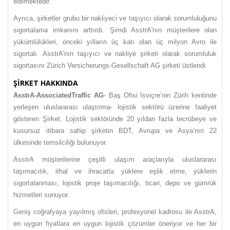
edilmektedir.
Ayrıca, şirketler grubu bir nakliyeci ve taşıyıcı olarak sorumluluğunu
sigortalama imkanını arttırdı. Şimdi AsstrA'nın müşterilere olan
yükümlülükleri, önceki yılların üç katı olan üç milyon Avro ile
sigortalı. AsstrA'nın taşıyıcı ve nakliye şirketi olarak sorumluluk
sigortasını Zürich Versicherungs-Gesellschaft AG şirketi üstlendi.
ŞIRKET HAKKINDA
AsstrA-AssociatedTraffic AG
- Baş Ofisi İsviçre’nin Zürih kentinde
yerleşen uluslararası ulaştırma- lojistik sektörü üzerine faaliyet
gösteren Şirket. Lojistik sektöründe 20 yıldan fazla tecrübeye ve
kusursuz itibara sahip şirketin BDT, Avrupa ve Asya’nın 22
ülkesinde temsilciliği bulunuyor.
AsstrA müşterilerine çeşitli ulaşım araçlarıyla uluslararası
taşımacılık, ithal ve ihracatta yüklere eşlik etme, yüklerin
sigortalanması, lojistik proje taşımacılığı, ticari, depo ve gümrük
hizmetleri sunuyor.
Geniş coğrafyaya yayılmış ofisleri, profesyonel kadrosu ile AsstrA,
en uygun fiyatlara en uygun lojistik çözümler öneriyor ve her bir