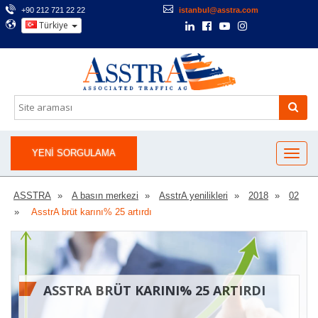
+90 212 721 22 22
istanbul@asstra.com
Türkiye
YENI SORGULAMA
ASSTRA
A basın merkezi
AsstrA yenilikleri
2018
02
AsstrA brüt karını% 25 artırdı
ASSTRA BRÜT KARINI% 25 ARTIRDI