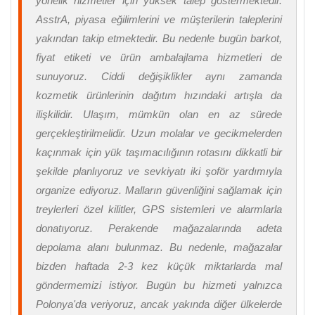
yönelik hizmetler için yüksek talep göstermektedir.
AsstrA, piyasa eğilimlerini ve müşterilerin taleplerini
yakından takip etmektedir. Bu nedenle bugün barkot,
fiyat etiketi ve ürün ambalajlama hizmetleri de
sunuyoruz. Ciddi değişiklikler aynı zamanda
kozmetik ürünlerinin dağıtım hızındaki artışla da
ilişkilidir. Ulaşım, mümkün olan en az sürede
gerçekleştirilmelidir. Uzun molalar ve gecikmelerden
kaçınmak için yük taşımacılığının rotasını dikkatli bir
şekilde planlıyoruz ve sevkiyatı iki şoför yardımıyla
organize ediyoruz. Malların güvenliğini sağlamak için
treylerleri özel kilitler, GPS sistemleri ve alarmlarla
donatıyoruz. Perakende mağazalarında adeta
depolama alanı bulunmaz. Bu nedenle, mağazalar
bizden haftada 2-3 kez küçük miktarlarda mal
göndermemizi istiyor. Bugün bu hizmeti yalnızca
Polonya'da veriyoruz, ancak yakında diğer ülkelerde