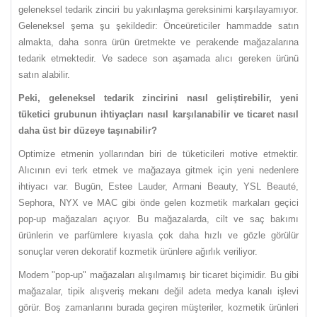
geleneksel tedarik zinciri bu yakınlaşma gereksinimi karşılayamıyor.
Geleneksel şema şu şekildedir: Önceüreticiler hammadde satın
almakta, daha sonra ürün üretmekte ve perakende mağazalarına
tedarik etmektedir. Ve sadece son aşamada alıcı gereken ürünü
satın alabilir.
Peki, geleneksel tedarik zincirini nasıl geliştirebilir, yeni
tüketici grubunun ihtiyaçları nasıl karşılanabilir ve ticaret nasıl
daha üst bir düzeye taşınabilir?
Optimize etmenin yollarından biri de tüketicileri motive etmektir.
Alıcının evi terk etmek ve mağazaya gitmek için yeni nedenlere
ihtiyacı var. Bugün, Estee Lauder, Armani Beauty, YSL Beauté,
Sephora, NYX ve MAC gibi önde gelen kozmetik markaları geçici
pop-up mağazaları açıyor. Bu mağazalarda, cilt ve saç bakımı
ürünlerin ve parfümlere kıyasla çok daha hızlı ve gözle görülür
sonuçlar veren dekoratif kozmetik ürünlere ağırlık veriliyor.
Modern "pop-up" mağazaları alışılmamış bir ticaret biçimidir. Bu gibi
mağazalar, tipik alışveriş mekanı değil adeta medya kanalı işlevi
görür. Boş zamanlarını burada geçiren müşteriler, kozmetik ürünleri