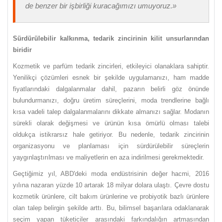
de benzer bir işbirliği kuracağımızı umuyoruz.»
Sürdürülebilir kalkınma, tedarik zincirinin kilit unsurlarından
biridir
Kozmetik ve parfüm tedarik zincirleri, etkileyici olanaklara sahiptir.
Yenilikçi çözümleri esnek bir şekilde uygulamanızı, ham madde
fiyatlarındaki dalgalanmalar dahil, pazarın belirli göz önünde
bulundurmanızı, doğru üretim süreçlerini, moda trendlerine bağlı
kısa vadeli talep dalgalanmalarını dikkate almanızı sağlar. Modanın
sürekli olarak değişmesi ve ürünün kısa ömürlü olması talebi
oldukça istikrarsız hale getiriyor. Bu nedenle, tedarik zincirinin
organizasyonu ve planlaması için sürdürülebilir süreçlerin
yaygınlaştırılması ve maliyetlerin en aza indirilmesi gerekmektedir.
Geçtiğimiz yıl, ABD'deki moda endüstrisinin değer hacmi, 2016
yılına nazaran yüzde 10 artarak 18 milyar dolara ulaştı. Çevre dostu
kozmetik ürünlere, cilt bakım ürünlerine ve probiyotik bazlı ürünlere
olan talep belirgin şekilde arttı. Bu, bilimsel başarılara odaklanarak
seçim yapan tüketiciler arasındaki farkındalığın artmasından