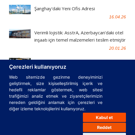
Şanghay'daki Yeni Ofis Adresi
16.04.26
Verimli lojistik: AsstrA, Azerbaycan’daki otel
inşaatı için temel malzemeleri teslim etmiştir
20.01.26
AsstrA Kimya Lojistiği: Finlandiya'dan
Çerezleri kullanıyoruz
Kazakistan'a
Web sitemizde gezinme deneyiminizi
15.12.25
geliştirmek, size kişiselleştirilmiş içerik ve
hedefli reklamlar göstermek, web sitesi
trafiğimizi analiz etmek ve ziyaretçilerimizin
nereden geldiğini anlamak için çerezleri ve
© 1995-2026
AsstrA-Associated Traffic AG
|
Incoterms
|
Sözlük
diğer izleme teknolojilerini kullanıyoruz.
|
Lojistik rehberi
|
Privacy Policy
|
Cookies Policy
|
FAQ
|
Kabul et
Önemli yasal belgeler
Reddet
Yeşilköy mah Atatürk caddesi No 10 İDTM A2