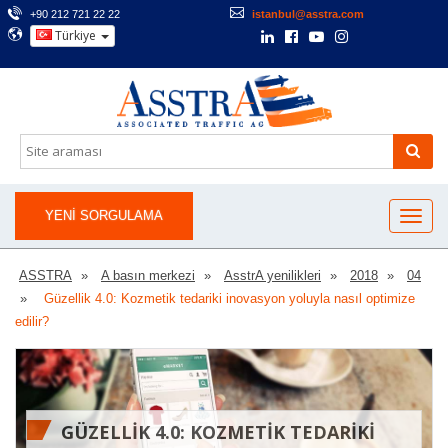
+90 212 721 22 22
istanbul@asstra.com
Türkiye
YENI SORGULAMA
ASSTRA
A basın merkezi
AsstrA yenilikleri
2018
04
Güzellik 4.0: Kozmetik tedariki inovasyon yoluyla nasıl optimize
edilir?
GÜZELLIK 4.0: KOZMETIK TEDARIKI