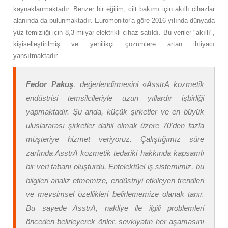
kaynaklanmaktadır. Benzer bir eğilim, cilt bakımı için akıllı cihazlar
alanında da bulunmaktadır. Euromonitor'a göre 2016 yılında dünyada
yüz temizliği için 8,3 milyar elektrikli cihaz satıldı. Bu veriler "akıllı",
kişiselleştirilmiş ve yenilikçi çözümlere artan ihtiyacı
yansıtmaktadır.
Fedor Pakuş
, değerlendirmesini «AsstrA kozmetik
endüstrisi temsilcileriyle uzun yıllardır işbirliği
yapmaktadır. Şu anda, küçük şirketler ve en büyük
uluslararası şirketler dahil olmak üzere 70'den fazla
müşteriye hizmet veriyoruz. Çalıştığımız süre
zarfında AsstrA kozmetik tedariki hakkında kapsamlı
bir veri tabanı oluşturdu. Entelektüel iş sistemimiz, bu
bilgileri analiz etmemize, endüstriyi etkileyen trendleri
ve mevsimsel özellikleri belirlememize olanak tanır.
Bu sayede AsstrA, nakliye ile ilgili problemleri
önceden belirleyerek önler, sevkiyatın her aşamasını