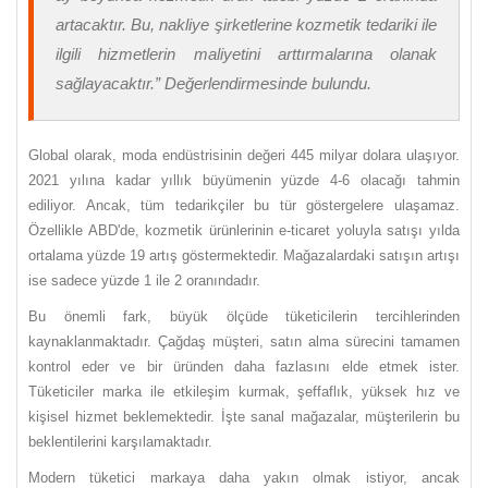
artacaktır. Bu, nakliye şirketlerine kozmetik tedariki ile
ilgili hizmetlerin maliyetini arttırmalarına olanak
sağlayacaktır.
” Değerlendirmesinde bulundu.
Global olarak, moda endüstrisinin değeri 445 milyar dolara ulaşıyor.
2021 yılına kadar yıllık büyümenin yüzde 4-6 olacağı tahmin
ediliyor. Ancak, tüm tedarikçiler bu tür göstergelere ulaşamaz.
Özellikle ABD'de, kozmetik ürünlerinin e-ticaret yoluyla satışı yılda
ortalama yüzde 19 artış göstermektedir. Mağazalardaki satışın artışı
ise sadece yüzde 1 ile 2 oranındadır.
Bu önemli fark, büyük ölçüde tüketicilerin tercihlerinden
kaynaklanmaktadır. Çağdaş müşteri, satın alma sürecini tamamen
kontrol eder ve bir üründen daha fazlasını elde etmek ister.
Tüketiciler marka ile etkileşim kurmak, şeffaflık, yüksek hız ve
kişisel hizmet beklemektedir. İşte sanal mağazalar, müşterilerin bu
beklentilerini karşılamaktadır.
Modern tüketici markaya daha yakın olmak istiyor, ancak