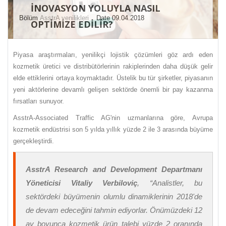
INOVASYON YOLUYLA NASIL
Bölüm
AsstrA yenilikleri
Date 09.04.2018
OPTIMIZE EDILIR?
Piyasa araştırmaları, yenilikçi lojistik çözümleri göz ardı eden
kozmetik üretici ve distribütörlerinin rakiplerinden daha düşük gelir
elde ettiklerini ortaya koymaktadır. Üstelik bu tür şirketler, piyasanın
yeni aktörlerine devamlı gelişen sektörde önemli bir pay kazanma
fırsatları sunuyor.
AsstrA-Associated Traffic AG'nin uzmanlarına göre, Avrupa
kozmetik endüstrisi son 5 yılda yıllık yüzde 2 ile 3 arasında büyüme
gerçekleştirdi.
AsstrA Research and Development Departmanı
Yöneticisi Vitaliy Verbiloviç
, “
Analistler, bu
sektördeki büyümenin olumlu dinamiklerinin 2018'de
de devam edeceğini tahmin ediyorlar. Önümüzdeki 12
ay boyunca kozmetik ürün talebi yüzde 2 oranında