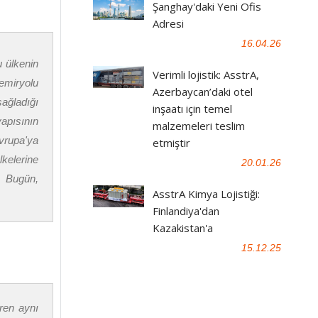
Şanghay'daki Yeni Ofis
Adresi
16.04.26
u ülkenin
Verimli lojistik: AsstrA,
miryolu
Azerbaycan’daki otel
sağladığı
inşaatı için temel
apısının
malzemeleri teslim
vrupa'ya
etmiştir
lkelerine
20.01.26
. Bugün,
AsstrA Kimya Lojistiği:
Finlandiya'dan
Kazakistan'a
15.12.25
ren aynı