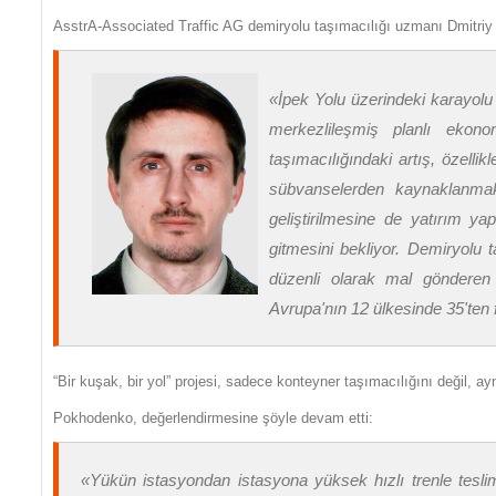
AsstrA-Associated Traffic AG demiryolu taşımacılığı uzmanı Dmitri
«
İpek Yolu üzerindeki karayolu g
merkezlileşmiş planlı ekon
taşımacılığındaki artış, özelli
sübvanselerden kaynaklanmakt
geliştirilmesine de yatırım y
gitmesini bekliyor. Demiryolu t
düzenli olarak mal gönderen 
Avrupa'nın 12 ülkesinde 35'ten f
“Bir kuşak, bir yol” projesi, sadece konteyner taşımacılığını değil, 
Pokhodenko, değerlendirmesine şöyle devam etti:
«
Yükün istasyondan istasyona yüksek hızlı trenle teslim