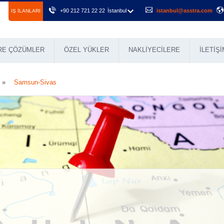
+90 212 721 22 22
İstanbul
istanbul@asstra.com
IŞ ILANLARI
RE ÇÖZÜMLER
ÖZEL YÜKLER
NAKLIYECILERE
İLETIŞI
Samsun-Sivas