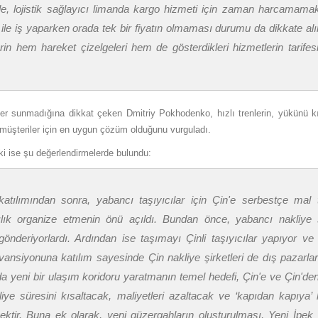
enle, lojistik sağlayıcı limanda kargo hizmeti için zaman harcamama
a ile iş yaparken orada tek bir fiyatın olmaması durumu da dikkate alı
n hem hareket çizelgeleri hem de gösterdikleri hizmetlerin tarifesi 
mler sunmadığına dikkat çeken Dmitriy Pokhodenko, hızlı trenlerin, yükünü
 müşteriler için en uygun çözüm olduğunu vurguladı.
ki ise şu değerlendirmelerde bulundu:
tılımından sonra, yabancı taşıyıcılar için Çin'e serbestçe mal t
lık organize etmenin önü açıldı. Bundan önce, yabancı nakliye şi
gönderiyorlardı. Ardından ise taşımayı Çinli taşıyıcılar yapıyor v
nvansiyonuna katılım sayesinde Çin nakliye şirketleri de dış pazarla
a yeni bir ulaşım koridoru yaratmanın temel hedefi, Çin'e ve Çin'de
liye süresini kısaltacak, maliyetleri azaltacak ve ‘kapıdan kapıya’
ecektir. Buna ek olarak, yeni güzergahların oluşturulması, Yeni İpek