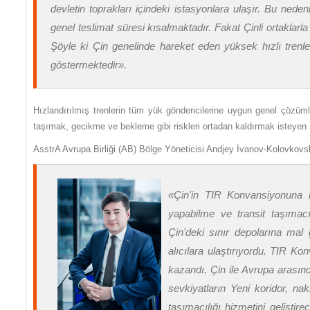
devletin toprakları içindeki istasyonlara ulaşır. Bu ned
genel teslimat süresi kısalmaktadır. Fakat Çinli ortaklarl
Şöyle ki Çin genelinde hareket eden yüksek hızlı trenleri
göstermektedir».
Hızlandırılmış trenlerin tüm yük göndericilerine uygun genel çözü
taşımak, gecikme ve bekleme gibi riskleri ortadan kaldırmak isteyen
AsstrA Avrupa Birliği (AB) Bölge Yöneticisi Andjey İvanov-Kolovkovs
«
Çin'in TIR Konvansiyonuna ka
yapabilme ve transit taşımacı
Çin'deki sınır depolarına mal 
alıcılara ulaştırıyordu. TIR Ko
kazandı. Çin ile Avrupa arasınd
sevkiyatların Yeni koridor, nak
taşımacılığı hizmetini geliştir