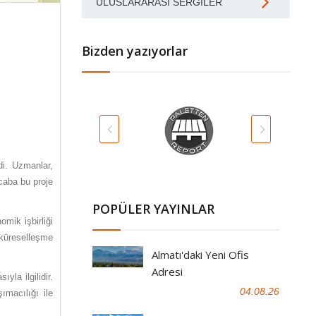
ULUSLARARASI SERGILER
Bizden yazıyorlar
di. Uzmanlar,
Acaba bu proje
POPÜLER YAYINLAR
mik işbirliği
e küreselleşme
Almatı'daki Yeni Ofis
Adresi
yla ilgilidir.
04.08.26
ımacılığı ile