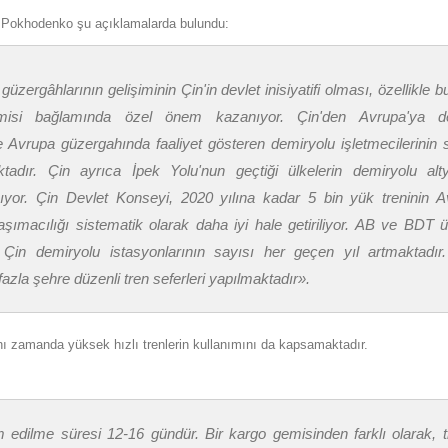
y Pokhodenko şu açıklamalarda bulundu:
üzergâhlarının gelişiminin Çin'in devlet inisiyatifi olması, özellikle b
omisi bağlamında özel önem kazanıyor. Çin'den Avrupa'ya de
kle Avrupa güzergahında faaliyet gösteren demiryolu işletmecilerinin 
adır. Çin ayrıca İpek Yolu'nun geçtiği ülkelerin demiryolu alty
apıyor. Çin Devlet Konseyi, 2020 yılına kadar 5 bin yük treninin A
aşımacılığı sistematik olarak daha iyi hale getiriliyor. AB ve BDT ü
Çin demiryolu istasyonlarının sayısı her geçen yıl artmaktadır
azla şehre düzenli tren seferleri yapılmaktadır
».
aynı zamanda yüksek hızlı trenlerin kullanımını da kapsamaktadır.
 edilme süresi 12-16 gündür. Bir kargo gemisinden farklı olarak, t