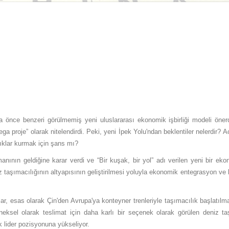
ha önce benzeri görülmemiş yeni uluslararası ekonomik işbirliği modeli öner
a proje” olarak nitelendirdi. Peki, yeni İpek Yolu'ndan beklentiler nelerdir? 
klıklar kurmak için şans mı?
nın geldiğine karar verdi ve “Bir kuşak, bir yol” adı verilen yeni bir ekono
iz taşımacılığının altyapısının geliştirilmesi yoluyla ekonomik entegrasyon v
r, esas olarak Çin'den Avrupa'ya konteyner trenleriyle taşımacılık başlatılması
eksel olarak teslimat için daha karlı bir seçenek olarak görülen deniz taş
k lider pozisyonuna yükseliyor.