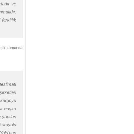
ktadır ve
nmalıdır.
farklılık
 kısa zamanda
eslimatı
rketleri
e kargoyu
ra erişim
n yapılan
 karayolu
 Yolu'nun