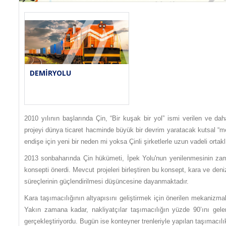
DEMIRYOLU
2010 yılının başlarında Çin, “Bir kuşak bir yol” ismi verilen ve da
projeyi dünya ticaret hacminde büyük bir devrim yaratacak kutsal “meg
endişe için yeni bir neden mi yoksa Çinli şirketlerle uzun vadeli orta
2013 sonbaharında Çin hükümeti, İpek Yolu'nun yenilenmesinin zamanı
konsepti önerdi. Mevcut projeleri birleştiren bu konsept, kara ve den
süreçlerinin güçlendirilmesi düşüncesine dayanmaktadır.
Kara taşımacılığının altyapısını geliştirmek için önerilen mekanizmala
Yakın zamana kadar, nakliyatçılar taşımacılığın yüzde 90’ını gelen
gerçekleştiriyordu. Bugün ise konteyner trenleriyle yapılan taşımacılı