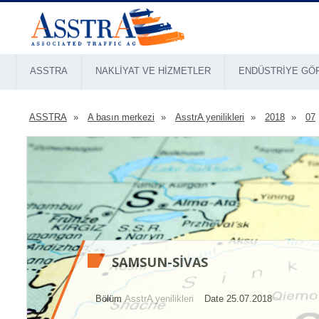
ASSTRA
NAKLIYAT VE HIZMETLER
ENDÜSTRIYE GÖ
ASSTRA
A basın merkezi
AsstrA yenilikleri
2018
07
SAMSUN-SIVAS
Bölüm
AsstrA yenilikleri
Date 25.07.2018