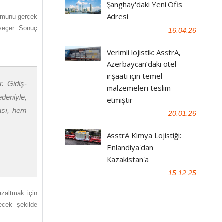
Şanghay'daki Yeni Ofis
Adresi
onumunu gerçek
 seçer. Sonuç
16.04.26
Verimli lojistik: AsstrA,
Azerbaycan’daki otel
inşaatı için temel
. Gidiş-
malzemeleri teslim
edeniyle,
etmiştir
ası, hem
20.01.26
AsstrA Kimya Lojistiği:
Finlandiya'dan
Kazakistan'a
15.12.25
azaltmak için
recek şekilde