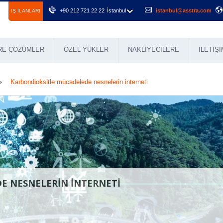
+90 212 721 22 22
İstanbul
istanbul@asstra.com
IŞ ILANLARI
RE ÇÖZÜMLER
ÖZEL YÜKLER
NAKLIYECILERE
İLETIŞI
Karbondioksitle mücadelede nesnelerin interneti
E NESNELERIN INTERNETI