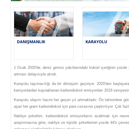
DANIŞMANLIK
KARAYOLU
1 Ocak 2020'de, deniz gemisi yakıtlarındaki kükürt içeriğinin yüzde 3
artması dolayısıyla alındı.
Karayolu taşımacılığı da bir dönüşüm geçiriyor. 2020'den başlayara
kamyonlardan kaynaklanan karbondioksit emisyonları 2019 seviyesine
Karayolu ulaşım hacmi her geçen yıl artmaktadır. Ön tahminlere göre,
aşan her gram karbondioksit için para cezasına çarptırılıyor. Çok fa
Nakliye şirketleri, karbondioksit emisyonlarını azaltmak için nesne
araştırmasına göre, nakliye ve lojistik şirketlerinin yüzde 44'ü çevres