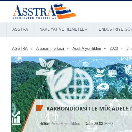
ASSTRA
NAKLIYAT VE HIZMETLER
ENDÜSTRIYE GÖ
ASSTRA
A basın merkezi
AsstrA yenilikleri
2020
3
KARBONDIOKSITLE MÜCADELED
Bölüm
AsstrA yenilikleri
Date 09.03.2020