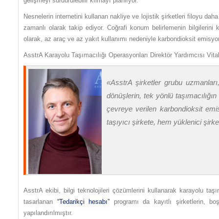
gelişmeyi sürdürülebilir kılmayı planlıyor.
Nesnelerin internetini kullanan nakliye ve lojistik şirketleri filoyu d
zamanlı olarak takip ediyor. Coğrafi konum belirlemenin bilgilerini
olarak, az araç ve az yakıt kullanımı nedeniyle karbondioksit emisyo
AsstrA Karayolu Taşımacılığı Operasyonları Direktör Yardımcısı Vita
«AsstrA şirketler grubu uzmanları
dönüşlerin, tek yönlü taşımacılığın 
çevreye verilen karbondioksit emi
taşıyıcı şirkete, hem yüklenici şirke
AsstrA ekibi, bilgi teknolojileri çözümlerini kullanarak karayolu ta
tasarlanan
“Tedarikçi hesabı”
programı da kayıtlı şirketlerin, bo
yapılandırılmıştır.