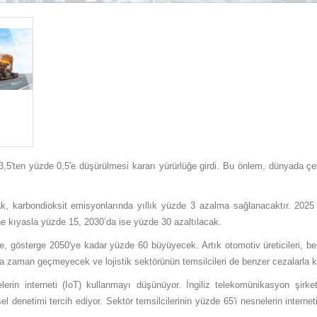
,5'ten yüzde 0,5'e düşürülmesi kararı yürürlüğe girdi. Bu önlem, dünyada çevr
k, karbondioksit emisyonlarında yıllık yüzde 3 azalma sağlanacaktır. 2025 
 kıyasla yüzde 15, 2030’da ise yüzde 30 azaltılacak.
 gösterge 2050'ye kadar yüzde 60 büyüyecek. Artık otomotiv üreticileri, beli
zla zaman geçmeyecek ve lojistik sektörünün temsilcileri de benzer cezalarla 
lerin interneti (IoT) kullanmayı düşünüyor. İngiliz telekomünikasyon şirket
el denetimi tercih ediyor. Sektör temsilcilerinin yüzde 65'i nesnelerin internet