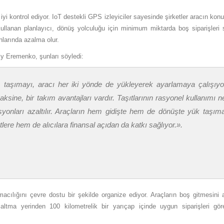
aha iyi kontrol ediyor. IoT destekli GPS izleyiciler sayesinde şirketler aracın k
 kullanan planlayıcı, dönüş yolculuğu için minimum miktarda boş siparişleri
nlarında azalma olur.
ly Eremenko, şunları söyledi:
, taşımayı, aracı her iki yönde de yükleyerek ayarlamaya çalışıyor
aksine, bir takım avantajları vardır. Taşıtlarının rasyonel kullanımı n
syonları azaltılır. Araçların hem gidişte hem de dönüşte yük taşım
tlere hem de alıcılara finansal açıdan da katkı sağlıyor.».
şımacılığını çevre dostu bir şekilde organize ediyor. Araçların boş gitmesini 
şaltma yerinden 100 kilometrelik bir yarıçap içinde uygun siparişleri gö