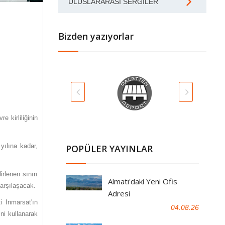
ULUSLARARASI SERGILER
Bizden yazıyorlar
e kirliliğinin
yılına kadar,
POPÜLER YAYINLAR
rlenen sınırı
Almatı'daki Yeni Ofis
karşılaşacak.
Adresi
i Inmarsat'ın
04.08.26
ini kullanarak