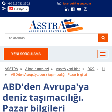
+90 212 721 22 22
istanbul@asstra.com
Türkiye
YENI SORGULAMA
ASSTRA
A basın merkezi
AsstrA yenilikleri
2022
11
ABD'den Avrupa'ya deniz taşımacılığı. Pazar bilgileri
ABD'den Avrupa'ya
deniz taşımacılığı.
Pazar bilgileri