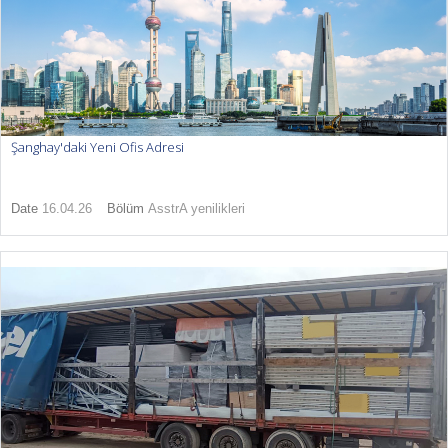
Şanghay'daki Yeni Ofis Adresi
Date
16.04.26
Bölüm
AsstrA yenilikleri