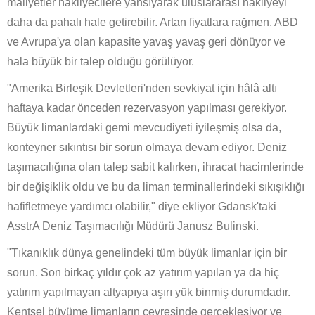
maliyetler nakliyecilere yansıyarak uluslararası nakliyeyi
daha da pahalı hale getirebilir. Artan fiyatlara rağmen, ABD
ve Avrupa'ya olan kapasite yavaş yavaş geri dönüyor ve
hala büyük bir talep olduğu görülüyor.
"Amerika Birleşik Devletleri'nden sevkiyat için hâlâ altı
haftaya kadar önceden rezervasyon yapılması gerekiyor.
Büyük limanlardaki gemi mevcudiyeti iyileşmiş olsa da,
konteyner sıkıntısı bir sorun olmaya devam ediyor. Deniz
taşımacılığına olan talep sabit kalırken, ihracat hacimlerinde
bir değişiklik oldu ve bu da liman terminallerindeki sıkışıklığı
hafifletmeye yardımcı olabilir," diye ekliyor Gdansk'taki
AsstrA Deniz Taşımacılığı Müdürü Janusz Bulinski.
"Tıkanıklık dünya genelindeki tüm büyük limanlar için bir
sorun. Son birkaç yıldır çok az yatırım yapılan ya da hiç
yatırım yapılmayan altyapıya aşırı yük binmiş durumdadır.
Kentsel büyüme limanların çevresinde gerçekleşiyor ve