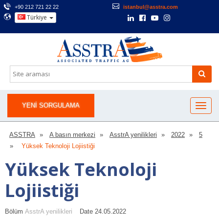
+90 212 721 22 22
istanbul@asstra.com
Türkiye
YENI SORGULAMA
ASSTRA
A basın merkezi
AsstrA yenilikleri
2022
5
Yüksek Teknoloji Lojiistiği
Yüksek Teknoloji
Lojiistiği
Bölüm
AsstrA yenilikleri
Date 24.05.2022