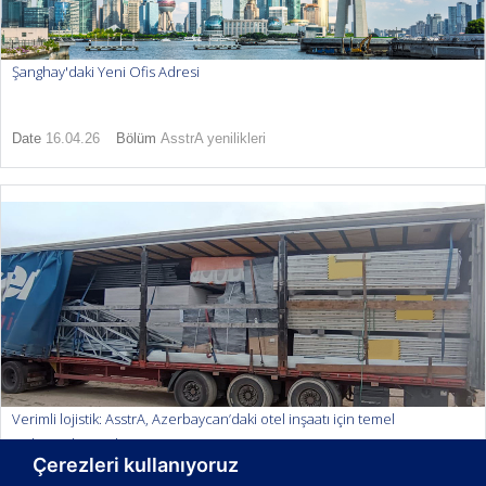
Şanghay'daki Yeni Ofis Adresi
Date
16.04.26
Bölüm
AsstrA yenilikleri
Verimli lojistik: AsstrA, Azerbaycan’daki otel inşaatı için temel
malzemeleri teslim etmiştir
Çerezleri kullanıyoruz
Date
20.01.26
Bölüm
AsstrA yenilikleri