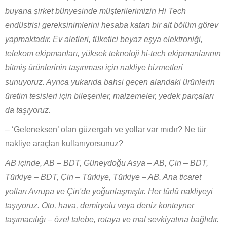
buyana şirket bünyesinde müşterilerimizin Hi Tech
endüstrisi gereksinimlerini hesaba katan bir alt bölüm görev
yapmaktadır. Ev aletleri, tüketici beyaz eşya elektroniği,
telekom ekipmanları, yüksek teknoloji hi-tech ekipmanlarının
bitmiş ürünlerinin taşınması için nakliye hizmetleri
sunuyoruz. Ayrıca yukarıda bahsi geçen alandaki ürünlerin
üretim tesisleri için bileşenler, malzemeler, yedek parçaları
da taşıyoruz.
– ‘Geleneksen’ olan güzergah ve yollar var mıdır? Ne tür
nakliye araçları kullanıyorsunuz?
AB içinde, AB
–
BDT, Güneydoğu Asya
–
AB, Çin
–
BDT,
Türkiye
–
BDT, Çin
–
Türkiye, Türkiye
–
AB. Ana ticaret
yolları Avrupa ve Çin'de yoğunlaşmıştır. Her türlü nakliyeyi
taşıyoruz. Oto, hava, demiryolu veya deniz konteyner
taşımacılığı – özel talebe, rotaya ve mal sevkiyatına bağlıdır.