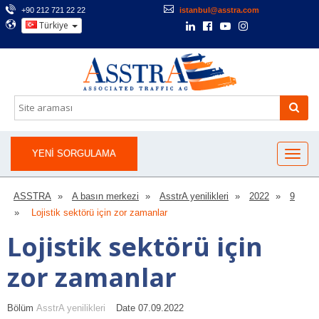
+90 212 721 22 22
istanbul@asstra.com
Türkiye
YENI SORGULAMA
ASSTRA
A basın merkezi
AsstrA yenilikleri
2022
9
Lojistik sektörü için zor zamanlar
Lojistik sektörü için
zor zamanlar
Bölüm
AsstrA yenilikleri
Date 07.09.2022