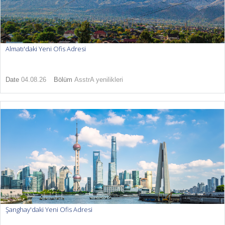
Almatı'daki Yeni Ofis Adresi
Date
04.08.26
Bölüm
AsstrA yenilikleri
Şanghay'daki Yeni Ofis Adresi