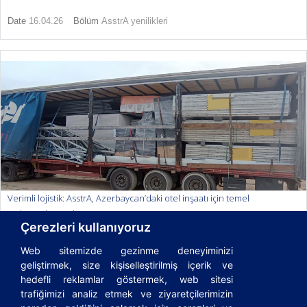
Date
16.04.26
Bölüm
AsstrA yenilikleri
Verimli lojistik: AsstrA, Azerbaycan’daki otel inşaatı için temel
malzemeleri teslim etmiştir
Çerezleri kullanıyoruz
Date
20.01.26
Bölüm
AsstrA yenilikleri
Web sitemizde gezinme deneyiminizi
geliştirmek, size kişiselleştirilmiş içerik ve
hedefli reklamlar göstermek, web sitesi
trafiğimizi analiz etmek ve ziyaretçilerimizin