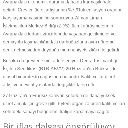
Avrupa'daki ekonomik durumu daha da karmaşık hale
getirdi. Grevler, ücret artışlarının %7,9'luk enflasyon oranını
karşılayamamasının bir sonucuydu. Alman Liman
İşletmecileri Merkez Birliği (ZDS), ücret görüşmelerinin
Avrupa'daki tedarik zincirlerinde yaşanan gecikmeler ve
demiryolu taşımacılığındaki darboğazlarla aynı döneme
denk gelmesinden duyduğu memnuniyetsizliği dile getirdi.
Belçika da grevlerle mücadele ediyor. Deniz Taşımacılığı
İşçileri Sendikası (BTB-ABVV) 20 Haziran'da Brüksel'de
ulusal bir protesto çağrısında bulundu. Katılımcılar ücret
artışı ve mevcut yasalarda değişiklik talep etti.
27 Haziran'da Fransız kamyon şoförleri de daha yüksek
ücret almak için greve gitti. Eylem organizatörleri katılımcıları
şehirdeki sanayi bölgelerini trafiğe kapatmaya çağırdı.
Bir iflas dalgası öngörülüyor