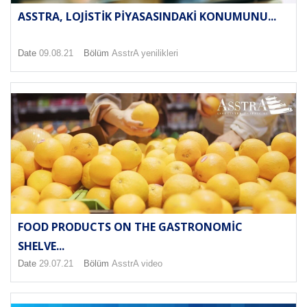
ASSTRA, LOJISTIK PIYASASINDAKI KONUMUNU...
Date
09.08.21
Bölüm
AsstrA yenilikleri
FOOD PRODUCTS ON THE GASTRONOMIC
SHELVE...
Date
29.07.21
Bölüm
AsstrA video