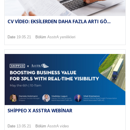
CV VIDEO: EKSILERDEN DAHA FAZLA ARTI GÖ...
Date
19.05.21
Bölüm
AsstrA yenilikleri
SHIPPEO X ASSTRA WEBINAR
Date
13.05.21
Bölüm
AsstrA video