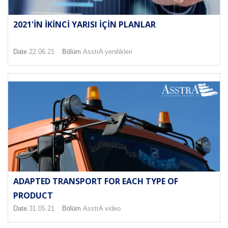
2021'IN IKINCI YARISI IÇIN PLANLAR
Date
22.06.21
Bölüm
AsstrA yenilikleri
ADAPTED TRANSPORT FOR EACH TYPE OF
PRODUCT
Date
31.05.21
Bölüm
AsstrA video