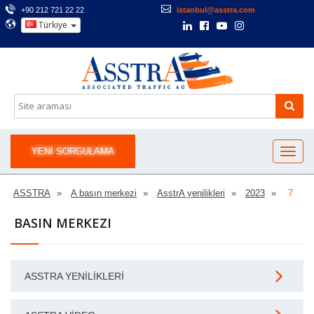
+90 212 721 22 22
istanbul@asstra.com
Türkiye
YENI SORGULAMA
ASSTRA
A basın merkezi
AsstrA yenilikleri
2023
7
BASIN MERKEZI
ASSTRA YENILIKLERI