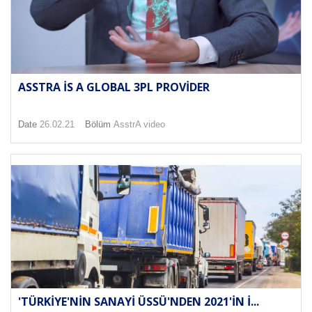
ASSTRA IS A GLOBAL 3PL PROVIDER
Date
26.02.21
Bölüm
AsstrA video
'TÜRKIYE'NIN SANAYI ÜSSÜ'NDEN 2021'IN I...