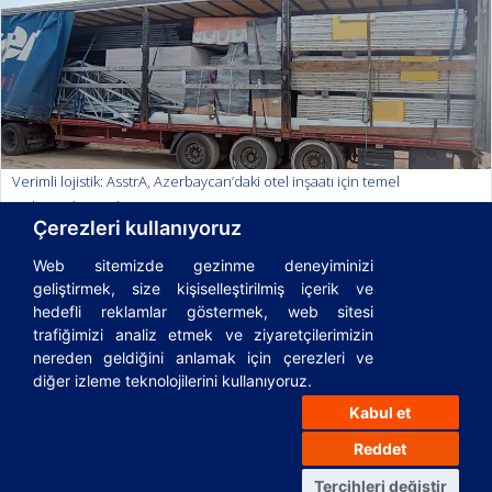
Verimli lojistik: AsstrA, Azerbaycan’daki otel inşaatı için temel
malzemeleri teslim etmiştir
Çerezleri kullanıyoruz
Date
20.01.26
Bölüm
AsstrA yenilikleri
Web sitemizde gezinme deneyiminizi
geliştirmek, size kişiselleştirilmiş içerik ve
hedefli reklamlar göstermek, web sitesi
trafiğimizi analiz etmek ve ziyaretçilerimizin
nereden geldiğini anlamak için çerezleri ve
© 1995-2026
AsstrA-Associated Traffic AG
|
Incoterms
|
Sözlük
diğer izleme teknolojilerini kullanıyoruz.
|
Lojistik rehberi
|
Privacy Policy
|
Cookies Policy
|
FAQ
|
Kabul et
Önemli yasal belgeler
Reddet
Yeşilköy mah Atatürk caddesi No 10 İDTM A2
blok kat 12 ofis 371-372-373-374-376 Bakırköy İstanbul
Tercihleri değiştir