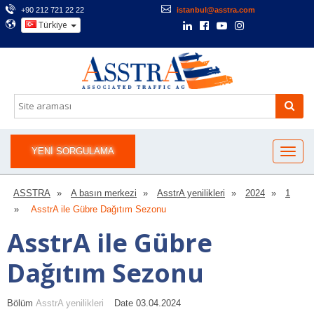
+90 212 721 22 22
istanbul@asstra.com
Türkiye
YENI SORGULAMA
ASSTRA
A basın merkezi
AsstrA yenilikleri
2024
1
AsstrA ile Gübre Dağıtım Sezonu
AsstrA ile Gübre
Dağıtım Sezonu
Bölüm
AsstrA yenilikleri
Date 03.04.2024