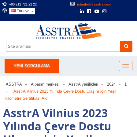
+90 212 721 22 22
istanbul@asstra.com
Türkiye
YENI SORGULAMA
ASSTRA
A basın merkezi
AsstrA yenilikleri
2024
1
AsstrA Vilnius 2023 Yılında Çevre Dostu Ulaşım için Yeşil
Kilometre Sertifikası Aldı
AsstrA Vilnius 2023
Yılında Çevre Dostu