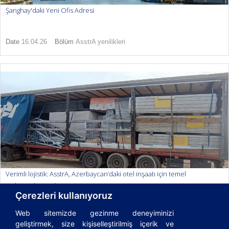
Şanghay'daki Yeni Ofis Adresi
Date
16.04.26
Bölüm
AsstrA yenilikleri
Verimli lojistik: AsstrA, Azerbaycan’daki otel inşaatı için temel
malzemeleri teslim etmiştir
Çerezleri kullanıyoruz
Date
20.01.26
Bölüm
AsstrA yenilikleri
Web sitemizde gezinme deneyiminizi
geliştirmek, size kişiselleştirilmiş içerik ve