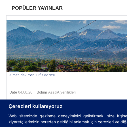
POPÜLER YAYINLAR
Almatı'daki Yeni Ofis Adresi
Date
04.08.26
Bölüm
AsstrA yenilikleri
Çerezleri kullanıyoruz
Web sitemizde gezinme deneyiminizi geliştirmek, size kişisel
© 1995-2026
AsstrA-Associated Traffic AG
|
Incote
ziyaretçilerimizin nereden geldiğini anlamak için çerezleri ve diğe