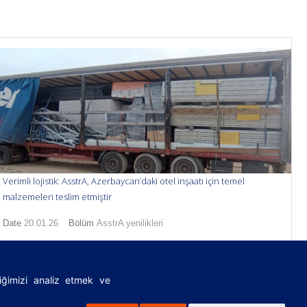
Verimli lojistik: AsstrA, Azerbaycan’daki otel inşaatı için temel
malzemeleri teslim etmiştir
Date
20.01.26
Bölüm
AsstrA yenilikleri
fiğimizi analiz etmek ve
|
FAQ
|
Önemli yasal belgeler