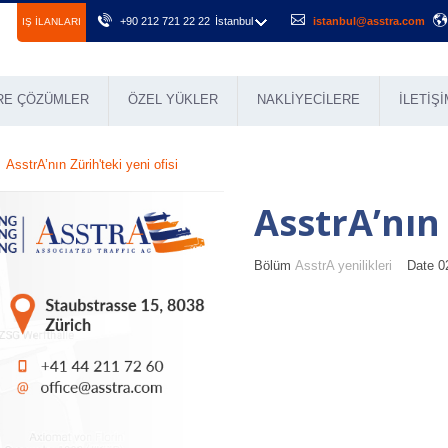
+90 212 721 22 22
İstanbul
istanbul@asstra.com
IŞ ILANLARI
RE ÇÖZÜMLER
ÖZEL YÜKLER
NAKLIYECILERE
İLETIŞI
AsstrA’nın Zürih'teki yeni ofisi
AsstrA’nın 
Bölüm
AsstrA yenilikleri
Date 0