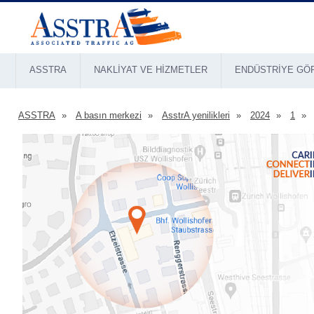
ASSTRA
NAKLIYAT VE HIZMETLER
ENDÜSTRIYE GÖ
ASSTRA
A basın merkezi
AsstrA yenilikleri
2024
1