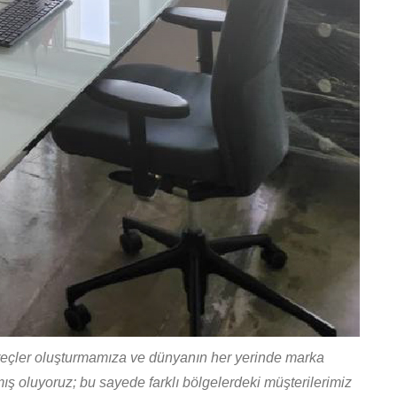
süreçler oluşturmamıza ve dünyanın her yerinde marka
mış oluyoruz; bu sayede farklı bölgelerdeki müşterilerimiz