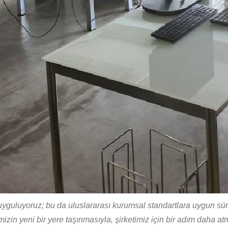
şım uyguluyoruz; bu da uluslararası kurumsal standartlara uygun 
izin yeni bir yere taşınmasıyla, şirketimiz için bir adım daha at