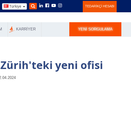
Türkiye
TEDARIKÇI HESABI
M
KARRIYER
YENI SORGULAMA
Zürih'teki yeni ofisi
2.04.2024