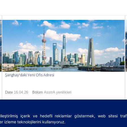
Şanghay'daki Yeni Ofis Adresi
Date
16.04.26
Bölüm
AsstrA yenilikleri
leştirilmiş içerik ve hedefli reklamlar göstermek, web sitesi tra
rms
|
Sözlük
|
Lojistik rehberi
|
Privacy Policy
|
Cookies Policy
r izleme teknolojilerini kullanıyoruz.