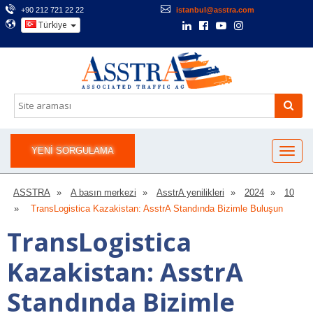
+90 212 721 22 22
istanbul@asstra.com
Türkiye
YENI SORGULAMA
ASSTRA
A basın merkezi
AsstrA yenilikleri
2024
10
TransLogistica Kazakistan: AsstrA Standında Bizimle Buluşun
TransLogistica
Kazakistan: AsstrA
Standında Bizimle