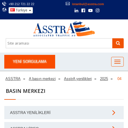
+90 212 721 22 22
istanbul@asstra.com
Türkiye
YENI SORGULAMA
ASSTRA
A basın merkezi
AsstrA yenilikleri
2025
04
BASIN MERKEZI
ASSTRA YENILIKLERI