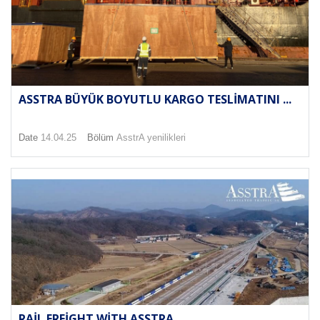
ASSTRA BÜYÜK BOYUTLU KARGO TESLIMATINI ...
Date
14.04.25
Bölüm
AsstrA yenilikleri
RAIL FREIGHT WITH ASSTRA