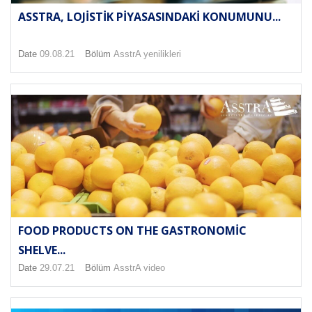
ASSTRA, LOJISTIK PIYASASINDAKI KONUMUNU...
Date
09.08.21
Bölüm
AsstrA yenilikleri
FOOD PRODUCTS ON THE GASTRONOMIC
SHELVE...
Date
29.07.21
Bölüm
AsstrA video