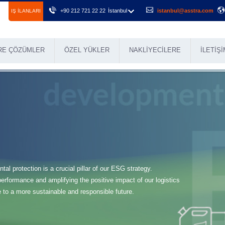
+90 212 721 22 22
İstanbul
istanbul@asstra.com
IŞ ILANLARI
RE ÇÖZÜMLER
ÖZEL YÜKLER
NAKLIYECILERE
İLETIŞI
tal protection is a crucial pillar of our ESG strategy.
formance and amplifying the positive impact of our logistics
e to a more sustainable and responsible future.