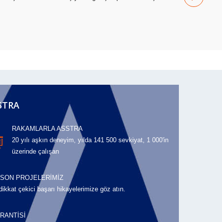
STRA
RAKAMLARLA ASSTRA
20 yılı aşkın deneyim, yılda 141 500 sevkiyat, 1 000'in
üzerinde çalışan
 SON PROJELERİMİZ
dikkat çekici başarı hikayelerimize göz atın.
RANTİSİ