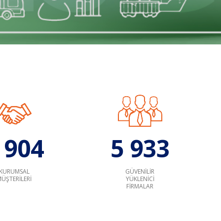
 904
5 933
KURUMSAL
GÜVENILIR
ÜŞTERILERI
YÜKLENICI
FIRMALAR