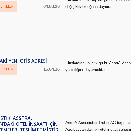
04.08.26
LIKLERI
değişiklik olduğunu duyurur.
KI YENI OFIS ADRESI
Uluslararası lojistik grubu AsstrA-Asso
16.04.26
LIKLERI
yapıldığını duyurmaktadır.
ISTIK: ASSTRA,
AsstrA-Associated Traffic AG taşımacıl
’DAKI OTEL INŞAATI IÇIN
EMELERI TESLIM ETMIŞTIR
Azerbaycan’daki bir otel inşaat sahası