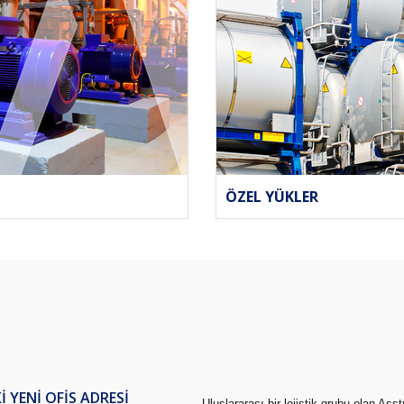
ÖZEL YÜKLER
 YENI OFIS ADRESI
Uluslararası bir lojistik grubu olan Ass