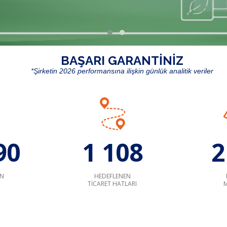
BAŞARI GARANTİNİZ
*
Şirketin 2026 performansına ilişkin günlük analitik veriler
90
1 108
2
N
HEDEFLENEN
TICARET HATLARI
M