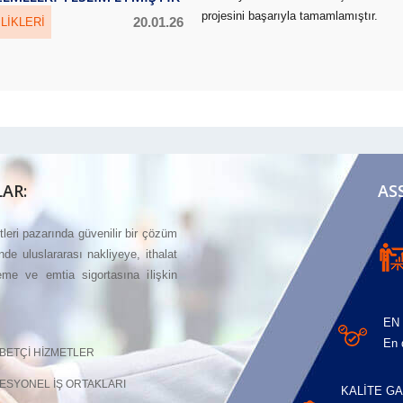
projesini başarıyla tamamlamıştır.
20.01.26
LIKLERI
AR:
AS
etleri pazarında güvenilir bir çözüm
nde uluslararası nakliyeye, ithalat
eme ve emtia sigortasına ilişkin
EN
En 
BETÇİ HİZMETLER
ESYONEL İŞ ORTAKLARI
KALİTE GA