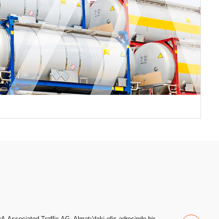
trA-Associated Traffic AG, Almatı'daki ofis adresinde bir