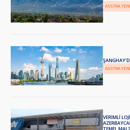
ASSTRA YENI
ŞANGHAY'DA
ASSTRA YENI
VERIMLI LOJ
AZERBAYCAN
TEMEL MALZ