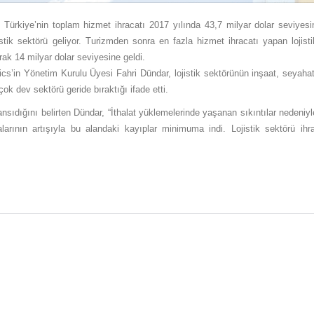
e Türkiye’nin toplam hizmet ihracatı 2017 yılında 43,7 milyar dolar seviyesi
tik sektörü geliyor. Turizmden sonra en fazla hizmet ihracatı yapan lojist
ak 14 milyar dolar seviyesine geldi.
ics’in Yönetim Kurulu Üyesi Fahri Dündar, lojistik sektörünün inşaat, seyahat 
k dev sektörü geride bıraktığı ifade etti.
ansıdığını belirten Dündar, “İthalat yüklemelerinde yaşanan sıkıntılar nedeniy
rının artışıyla bu alandaki kayıplar minimuma indi. Lojistik sektörü ihrac
.