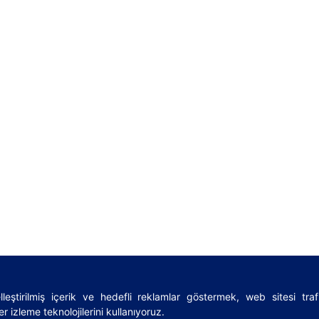
leştirilmiş içerik ve hedefli reklamlar göstermek, web sitesi tra
rms
|
Sözlük
|
Lojistik rehberi
|
Privacy Policy
|
Cookies Policy
r izleme teknolojilerini kullanıyoruz.