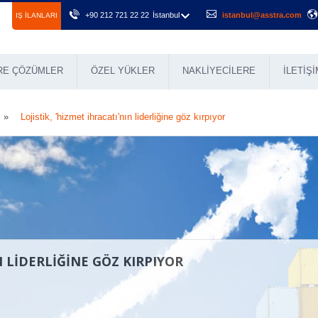
+90 212 721 22 22
İstanbul
istanbul@asstra.com
IŞ ILANLARI
RE ÇÖZÜMLER
ÖZEL YÜKLER
NAKLIYECILERE
İLETIŞI
Lojistik, 'hizmet ihracatı'nın liderliğine göz kırpıyor
N LIDERLIĞINE GÖZ KIRPIYOR