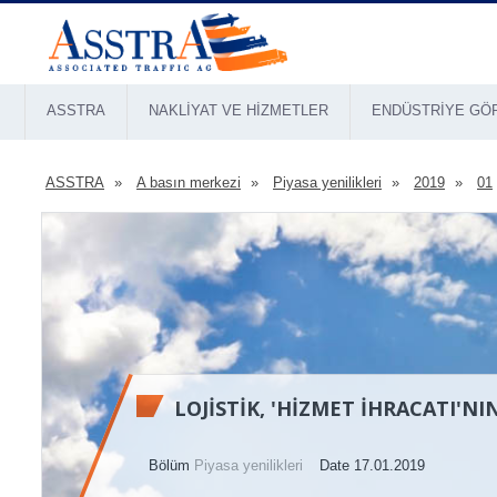
ASSTRA
NAKLIYAT VE HIZMETLER
ENDÜSTRIYE GÖ
ASSTRA
A basın merkezi
Piyasa yenilikleri
2019
01
LOJISTIK, 'HIZMET IHRACATI'NI
Bölüm
Piyasa yenilikleri
Date 17.01.2019