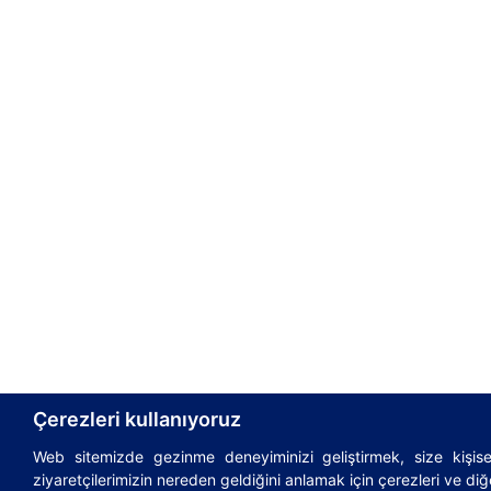
Çerezleri kullanıyoruz
Web sitemizde gezinme deneyiminizi geliştirmek, size kişisel
© 1995-2026
AsstrA-Associated Traffic AG
|
Incote
ziyaretçilerimizin nereden geldiğini anlamak için çerezleri ve diğe