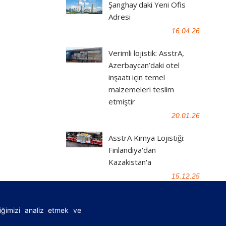
Şanghay'daki Yeni Ofis
Adresi
16.04.26
Verimli lojistik: AsstrA,
Azerbaycan’daki otel
inşaatı için temel
malzemeleri teslim
etmiştir
20.01.26
AsstrA Kimya Lojistiği:
Finlandiya'dan
Kazakistan'a
15.12.25
fiğimizi analiz etmek ve
|
FAQ
|
Önemli yasal belgeler