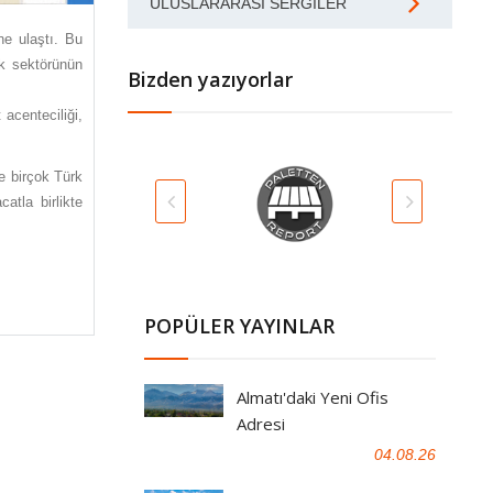
ULUSLARARASI SERGILER
ne ulaştı. Bu
ik sektörünün
Bizden yazıyorlar
acenteciliği,
le birçok Türk
atla birlikte
POPÜLER YAYINLAR
Almatı'daki Yeni Ofis
Adresi
04.08.26