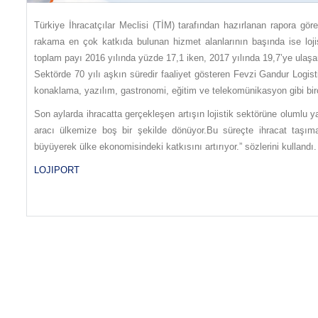
Türkiye İhracatçılar Meclisi (TİM) tarafından hazırlanan rapora gör
rakama en çok katkıda bulunan hizmet alanlarının başında ise lojis
toplam payı 2016 yılında yüzde 17,1 iken, 2017 yılında 19,7’ye ulaşar
Sektörde 70 yılı aşkın süredir faaliyet gösteren Fevzi Gandur Logist
konaklama, yazılım, gastronomi, eğitim ve telekomünikasyon gibi birço
Son aylarda ihracatta gerçekleşen artışın lojistik sektörüne olumlu y
aracı ülkemize boş bir şekilde dönüyor.Bu süreçte ihracat taşımala
büyüyerek ülke ekonomisindeki katkısını artırıyor.” sözlerini kullandı
LOJIPORT