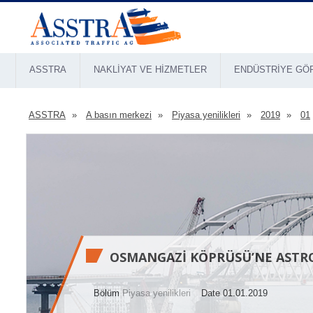
ASSTRA
NAKLIYAT VE HIZMETLER
ENDÜSTRIYE GÖ
ASSTRA
A basın merkezi
Piyasa yenilikleri
2019
01
OSMANGAZI KÖPRÜSÜ’NE ASTR
Bölüm
Piyasa yenilikleri
Date 01.01.2019