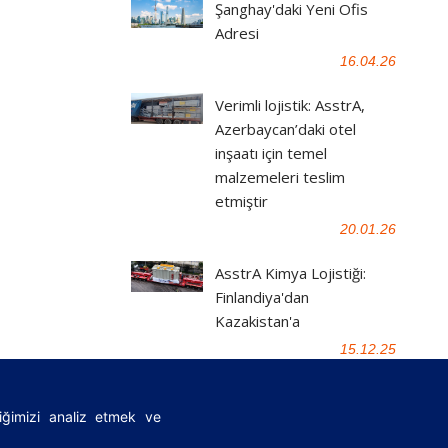
Şanghay'daki Yeni Ofis
Adresi
16.04.26
Verimli lojistik: AsstrA,
Azerbaycan’daki otel
inşaatı için temel
malzemeleri teslim
etmiştir
20.01.26
AsstrA Kimya Lojistiği:
Finlandiya'dan
Kazakistan'a
15.12.25
fiğimizi analiz etmek ve
|
FAQ
|
Önemli yasal belgeler