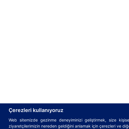
Çerezleri kullanıyoruz
Web sitemizde gezinme deneyiminizi geliştirmek, size kişisel
© 1995-2026
AsstrA-Associated Traffic AG
|
Incote
ziyaretçilerimizin nereden geldiğini anlamak için çerezleri ve diğe