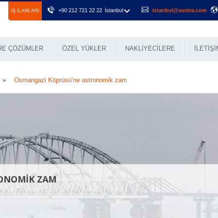
+90 212 721 22 22
İstanbul
istanbul@asstra.com
IŞ ILANLARI
RE ÇÖZÜMLER
ÖZEL YÜKLER
NAKLIYECILERE
İLETIŞI
Osmangazi Köprüsü’ne astronomik zam
ONOMIK ZAM