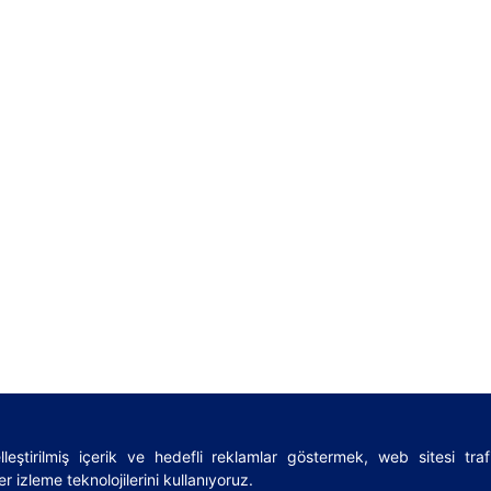
leştirilmiş içerik ve hedefli reklamlar göstermek, web sitesi tra
rms
|
Sözlük
|
Lojistik rehberi
|
Privacy Policy
|
Cookies Policy
r izleme teknolojilerini kullanıyoruz.