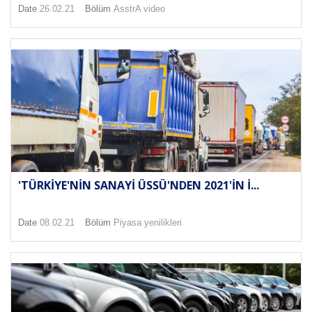
Date
26.02.21
Bölüm
AsstrA video
'TÜRKIYE'NIN SANAYI ÜSSÜ'NDEN 2021'IN I...
Date
08.02.21
Bölüm
Piyasa yenilikleri