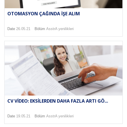
OTOMASYON ÇAĞINDA İŞE ALIM
Date
26.05.21
Bölüm
AsstrA yenilikleri
CV VIDEO: EKSILERDEN DAHA FAZLA ARTI GÖ...
Date
19.05.21
Bölüm
AsstrA yenilikleri