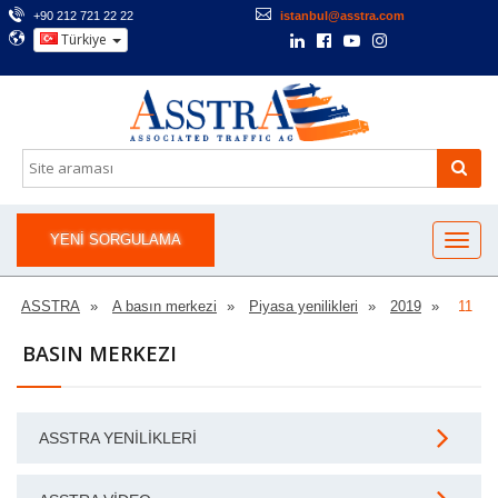
+90 212 721 22 22
istanbul@asstra.com
Türkiye
YENI SORGULAMA
ASSTRA
A basın merkezi
Piyasa yenilikleri
2019
11
BASIN MERKEZI
ASSTRA YENILIKLERI