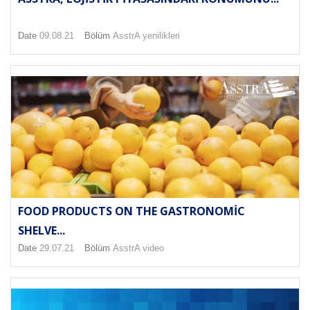
Date
09.08.21
Bölüm
AsstrA yenilikleri
FOOD PRODUCTS ON THE GASTRONOMIC
SHELVE...
Date
29.07.21
Bölüm
AsstrA video