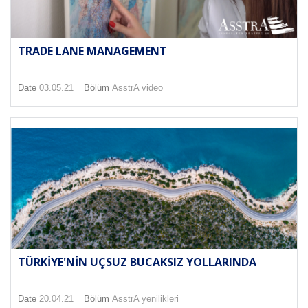
TRADE LANE MANAGEMENT
Date
03.05.21
Bölüm
AsstrA video
TÜRKIYE'NIN UÇSUZ BUCAKSIZ YOLLARINDA
Date
20.04.21
Bölüm
AsstrA yenilikleri