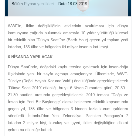
Bölüm
Piyasa yenilikleri
Date 18.03.2019
WWF'in, iklim değişikliğinin etkilerinin azaltılması için dünya
kamuoyuna çağrıda bulunmak amacıyla 10 yıldır yürüttüğü küresel
bir etkinlik olan “Dünya Saati”ne (Earth Hour) geçen yıl toplam yedi
kıtadan, 135 ülke ve bölgeden iki milyar insanın katılmıştı.
6 NİSANDA YAPILACAK
Dünya Saat'inde, doğadaki kaybı tersine çevirmek için insan-doğa
ilişkisinde yeni bir sayfa açmayı amaçlanıyor. Ülkemizde, WWF-
Türkiye (Doğal Hayatı Koruma Vakfı) öncülüğünde gerçekleştirilecek
“Dünya Saati 2019” etkinliği, bu yıl 6 Nisan Cumartesi günü, 20.30 –
21.30 saatleri arasında gerçekleştirilecek. 2019 teması “Doğa ve
İnsan için Yeni Bir Başlangıç” olarak belirlenen etkinlik kapsamında
geçen yıl, 135 ülke ve bölgeden 3 binden fazla kurum ışıklarını
söndürdü. İstanbul'dan Yeni Zelanda'ya, Paris'ten Paraguay'a 7
kıtadan 2 milyar kişi, kuruluş ve işyeri, iklim değişikliğine dikkat
çeken bu etkinliğe katıldı.