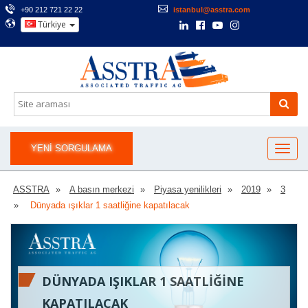
+90 212 721 22 22
istanbul@asstra.com
Türkiye
YENI SORGULAMA
ASSTRA
A basın merkezi
Piyasa yenilikleri
2019
3
Dünyada ışıklar 1 saatliğine kapatılacak
DÜNYADA IŞIKLAR 1 SAATLIĞINE
KAPATILACAK