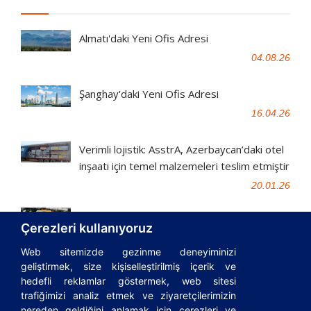
Almatı'daki Yeni Ofis Adresi
04.08.26
Şanghay'daki Yeni Ofis Adresi
16.04.26
Verimli lojistik: AsstrA, Azerbaycan’daki otel
inşaatı için temel malzemeleri teslim etmiştir
20.01.26
AsstrA Kimya Lojistiği: Finlandiya'dan
Çerezleri kullanıyoruz
Kazakistan'a
Web sitemizde gezinme deneyiminizi
15.12.25
geliştirmek, size kişiselleştirilmiş içerik ve
hedefli reklamlar göstermek, web sitesi
trafiğimizi analiz etmek ve ziyaretçilerimizin
nereden geldiğini anlamak için çerezleri ve