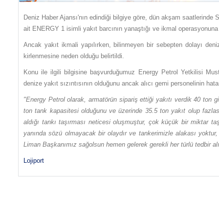
Deniz Haber Ajansı'nın edindiği bilgiye göre, dün akşam saatlerinde
ait ENERGY 1 isimli yakıt barcının yanaştığı ve ikmal operasyonuna 
Ancak yakıt ikmali yapılırken, bilinmeyen bir sebepten dolayı deniz
kirlenmesine neden olduğu belirtildi.
Konu ile ilgili bilgisine başvurduğumuz Energy Petrol Yetkilisi M
denize yakıt sızıntısının olduğunu ancak alıcı gemi personelinin hat
"Energy Petrol olarak, armatörün sipariş ettiği yakıtı verdik 40 ton
ton tank kapasitesi olduğunu ve üzerinde 35.5 ton yakıt olup fazlas
aldığı tankı taşırması neticesi oluşmuştur, çok küçük bir miktar t
yanında sözü olmayacak bir olaydır ve tankerimizle alakası yoktur, 
Liman Başkanımız sağolsun hemen gelerek gerekli her türlü tedbir alı
Lojiport