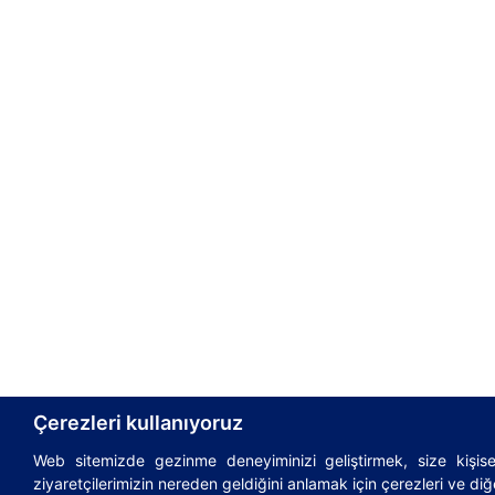
Çerezleri kullanıyoruz
Web sitemizde gezinme deneyiminizi geliştirmek, size kişisel
© 1995-2026
AsstrA-Associated Traffic AG
|
Incote
ziyaretçilerimizin nereden geldiğini anlamak için çerezleri ve diğe