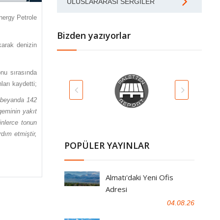
ULUSLARARASI SERGILER
nergy Petrole
Bizden yazıyorlar
karak denizin
onu sırasında
arı kaydetti;
ı beyanda 142
geminin yakıt
inlerce tonun
dım etmiştir,
POPÜLER YAYINLAR
Almatı'daki Yeni Ofis
Adresi
04.08.26