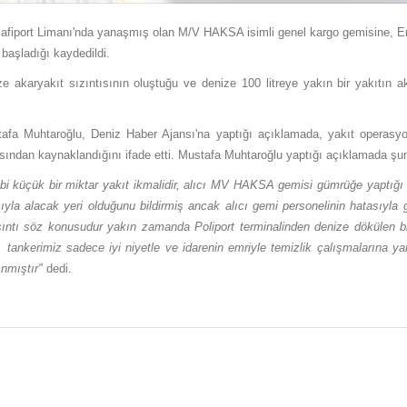
 Safiport Limanı'nda yanaşmış olan M/V HAKSA isimli genel kargo gemisine, E
başladığı kaydedildi.
e akaryakıt sızıntısının oluştuğu ve denize 100 litreye yakın bir yakıtın a
ustafa Muhtaroğlu, Deniz Haber Ajansı'na yaptığı açıklamada, yakıt operasy
asından kaynaklandığını ifade etti. Mustafa Muhtaroğlu yaptığı açıklamada şunl
 gibi küçük bir miktar yakıt ikmalidir, alıcı MV HAKSA gemisi gümrüğe yaptığ
ıyla alacak yeri olduğunu bildirmiş ancak alıcı gemi personelinin hatasıyla 
aşıntı söz konusudur yakın zamanda Poliport terminalinden denize dökülen b
tankerimiz sadece iyi niyetle ve idarenin emriyle temizlik çalışmalarına yar
nmıştır"
dedi.