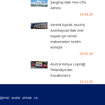
Şanghay'daki Yeni Ofis
Adresi
16.04.26
Verimli lojistik: AsstrA,
Azerbaycan’daki otel
inşaatı için temel
malzemeleri teslim
etmiştir
20.01.26
AsstrA Kimya Lojistiği:
Finlandiya'dan
Kazakistan'a
15.12.25
fiğimizi analiz etmek ve
|
FAQ
|
Önemli yasal belgeler