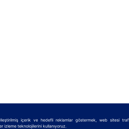
leştirilmiş içerik ve hedefli reklamlar göstermek, web sitesi tra
rms
|
Sözlük
|
Lojistik rehberi
|
Privacy Policy
|
Cookies Policy
r izleme teknolojilerini kullanıyoruz.