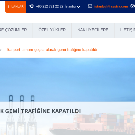
+90 212 721 22 22
İstanbul
istanbul@asstra.com
IŞ ILANLARI
RE ÇÖZÜMLER
ÖZEL YÜKLER
NAKLIYECILERE
İLETIŞI
Safiport Limanı geçici olarak gemi trafiğine kapatıldı
K GEMI TRAFIĞINE KAPATILDI