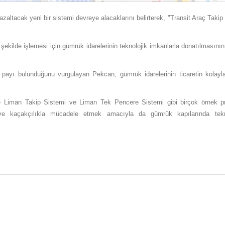
altacak yeni bir sistemi devreye alacaklarını belirterek, "Transit Araç Takip
ı şekilde işlemesi için gümrük idarelerinin teknolojik imkanlarla donatılması
ayı bulunduğunu vurgulayan Pekcan, gümrük idarelerinin ticaretin kolayla
ve Liman Takip Sistemi ve Liman Tek Pencere Sistemi gibi birçok örnek p
mak ve kaçakçılıkla mücadele etmek amacıyla da gümrük kapılarında tekn