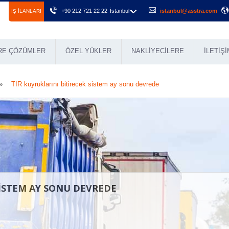
+90 212 721 22 22
İstanbul
istanbul@asstra.com
IŞ ILANLARI
RE ÇÖZÜMLER
ÖZEL YÜKLER
NAKLIYECILERE
İLETIŞI
TIR kuyruklarını bitirecek sistem ay sonu devrede
SISTEM AY SONU DEVREDE