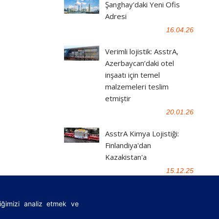
Şanghay'daki Yeni Ofis
Adresi
16.04.26
Verimli lojistik: AsstrA,
Azerbaycan’daki otel
inşaatı için temel
malzemeleri teslim
etmiştir
20.01.26
AsstrA Kimya Lojistiği:
Finlandiya'dan
Kazakistan'a
15.12.25
fiğimizi analiz etmek ve
|
FAQ
|
Önemli yasal belgeler