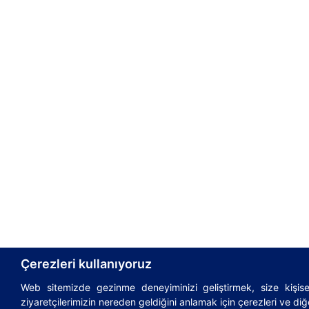
Çerezleri kullanıyoruz
Web sitemizde gezinme deneyiminizi geliştirmek, size kişisel
© 1995-2026
AsstrA-Associated Traffic AG
|
Incote
ziyaretçilerimizin nereden geldiğini anlamak için çerezleri ve diğe