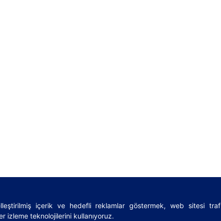
leştirilmiş içerik ve hedefli reklamlar göstermek, web sitesi tra
rms
|
Sözlük
|
Lojistik rehberi
|
Privacy Policy
|
Cookies Policy
r izleme teknolojilerini kullanıyoruz.