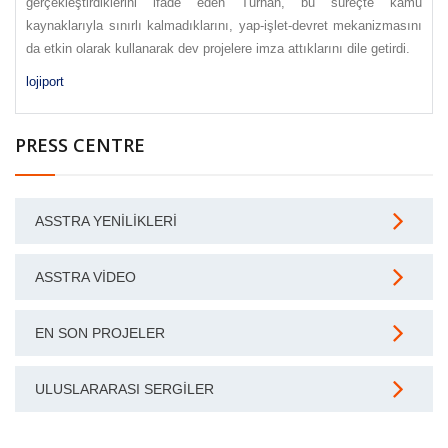
gerçekleştirdiklerini ifade eden Turhan, bu süreçte kamu
kaynaklarıyla sınırlı kalmadıklarını, yap-işlet-devret mekanizmasını
da etkin olarak kullanarak dev projelere imza attıklarını dile getirdi.
lojiport
PRESS CENTRE
ASSTRA YENILIKLERI
ASSTRA VIDEO
EN SON PROJELER
ULUSLARARASI SERGILER