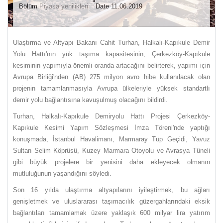
Bölüm
Piyasa yenilikleri
Date 11.06.2019
Ulaştırma ve Altyapı Bakanı Cahit Turhan, Halkalı-Kapıkule Demir
Yolu Hattı'nın yük taşıma kapasitesinin, Çerkezköy-Kapıkule
kesiminin yapımıyla önemli oranda artacağını belirterek, yapımı için
Avrupa Birliği'nden (AB) 275 milyon avro hibe kullanılacak olan
projenin tamamlanmasıyla Avrupa ülkeleriyle yüksek standartlı
demir yolu bağlantısına kavuşulmuş olacağını bildirdi.
Turhan, Halkalı-Kapıkule Demiryolu Hattı Projesi Çerkezköy-
Kapıkule Kesimi Yapım Sözleşmesi İmza Töreni'nde yaptığı
konuşmada, İstanbul Havalimanı, Marmaray Tüp Geçidi, Yavuz
Sultan Selim Köprüsü, Kuzey Marmara Otoyolu ve Avrasya Tüneli
gibi büyük projelere bir yenisini daha ekleyecek olmanın
mutluluğunun yaşandığını söyledi.
Son 16 yılda ulaştırma altyapılarını iyileştirmek, bu ağları
genişletmek ve uluslararası taşımacılık güzergahlarındaki eksik
bağlantıları tamamlamak üzere yaklaşık 600 milyar lira yatırım