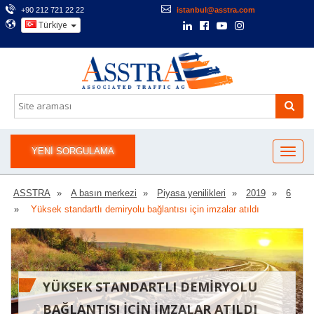
+90 212 721 22 22
istanbul@asstra.com
Türkiye
YENI SORGULAMA
ASSTRA
A basın merkezi
Piyasa yenilikleri
2019
6
Yüksek standartlı demiryolu bağlantısı için imzalar atıldı
YÜKSEK STANDARTLI DEMIRYOLU
BAĞLANTISI IÇIN IMZALAR ATILDI