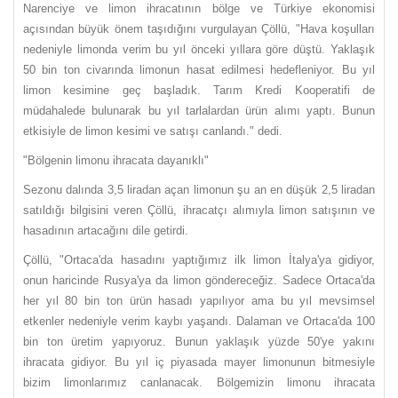
Narenciye ve limon ihracatının bölge ve Türkiye ekonomisi
açısından büyük önem taşıdığını vurgulayan Çöllü, "Hava koşulları
nedeniyle limonda verim bu yıl önceki yıllara göre düştü. Yaklaşık
50 bin ton civarında limonun hasat edilmesi hedefleniyor. Bu yıl
limon kesimine geç başladık. Tarım Kredi Kooperatifi de
müdahalede bulunarak bu yıl tarlalardan ürün alımı yaptı. Bunun
etkisiyle de limon kesimi ve satışı canlandı." dedi.
"Bölgenin limonu ihracata dayanıklı"
Sezonu dalında 3,5 liradan açan limonun şu an en düşük 2,5 liradan
satıldığı bilgisini veren Çöllü, ihracatçı alımıyla limon satışının ve
hasadının artacağını dile getirdi.
Çöllü, "Ortaca'da hasadını yaptığımız ilk limon İtalya'ya gidiyor,
onun haricinde Rusya'ya da limon göndereceğiz. Sadece Ortaca'da
her yıl 80 bin ton ürün hasadı yapılıyor ama bu yıl mevsimsel
etkenler nedeniyle verim kaybı yaşandı. Dalaman ve Ortaca'da 100
bin ton üretim yapıyoruz. Bunun yaklaşık yüzde 50'ye yakını
ihracata gidiyor. Bu yıl iç piyasada mayer limonunun bitmesiyle
bizim limonlarımız canlanacak. Bölgemizin limonu ihracata