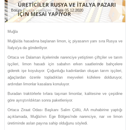
ÜRETICILER RUSYA VE İTALYA PAZARI
Bölüm
Piyasa yenilikleri
Date 05.12.2020
IÇIN MESAI YAPIYOR
Muğla
Muğla'da hasadına başlanan limon, iç piyasanın yanı sıra Rusya ve
İtalya'ya da gönderiliyor.
Ortaca ve Dalaman ilçelerinde narenciye yetiştiren çiftçiler ve tarım
işçileri, limon hasadı için sabahın erken saatlerinde bahçelere
giderek işe koyuluyor. Çoğunluğu kadınlardan oluşan tarım işçileri,
ağaçlardan özenle topladıkları meyveleri küfelere dolduruyor,
ardından limonlar kasalara konuluyor.
Buradan traktörlerle tırlara taşınan limonlar, kalitesine ve çeşidine
göre ayrıştırıldıktan sonra paketleniyor.
Ortaca Ziraat Odası Başkanı Salim Çöllü, AA muhabirine yaptığı
açıklamada, Muğla'nın Ege Bölgesi'nde narenciye, nar ve limon
üretiminde aslan payına sahip olduğunu söyledi.