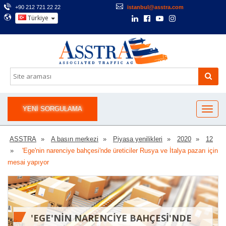
+90 212 721 22 22
istanbul@asstra.com
Türkiye
YENI SORGULAMA
ASSTRA
A basın merkezi
Piyasa yenilikleri
2020
12
'Ege'nin narenciye bahçesi'nde üreticiler Rusya ve İtalya pazarı için
mesai yapıyor
'EGE'NIN NARENCIYE BAHÇESI'NDE