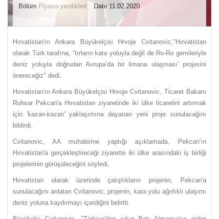
Bölüm
Piyasa yenilikleri
Date 11.02.2020
Hırvatistan'ın Ankara Büyükelçisi Hrvoje Cvitanovic,"Hırvatistan
olarak Türk tarafına, “tırların kara yoluyla değil de Ro-Ro gemileriyle
deniz yoluyla doğrudan Avrupa’da bir limana ulaşması’ projesini
önereceğiz" dedi.
Hırvatistan'ın Ankara Büyükelçisi Hrvoje Cvitanovic, Ticaret Bakanı
Ruhsar Pekcan'a Hırvatistan ziyaretinde iki ülke ticaretini artırmak
için 'kazan-kazan' yaklaşımına dayanan yeni proje sunulacağını
bildirdi.
Cvitanovic, AA muhabirine yaptığı açıklamada, Pekcan’ın
Hırvatistan'a gerçekleştireceği ziyarette iki ülke arasındaki iş birliği
projelerinin görüşüleceğini söyledi.
Hırvatistan olarak üzerinde çalıştıkların projenin, Pekcan'a
sunulacağını anlatan Cvitanovic, projenin, kara yolu ağırlıklı ulaşımı
deniz yoluna kaydırmayı içerdiğini belirtti.
Büyükelçi Cvitanovic, "Türkiye'den çıkıp Batı Almanya'ya giden