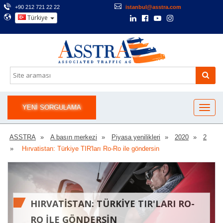
+90 212 721 22 22
istanbul@asstra.com
Türkiye
YENI SORGULAMA
ASSTRA
A basın merkezi
Piyasa yenilikleri
2020
2
Hırvatistan: Türkiye TIR'ları Ro-Ro ile göndersin
HIRVATISTAN: TÜRKIYE TIR'LARI RO-
RO ILE GÖNDERSIN