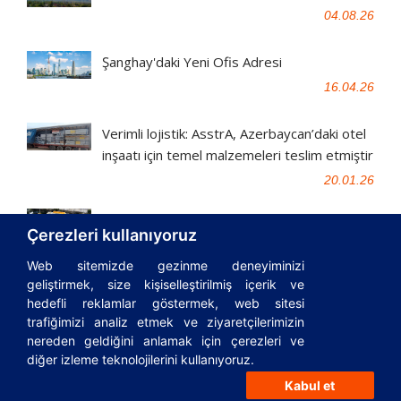
04.08.26
Şanghay'daki Yeni Ofis Adresi
16.04.26
Verimli lojistik: AsstrA, Azerbaycan’daki otel
inşaatı için temel malzemeleri teslim etmiştir
20.01.26
AsstrA Kimya Lojistiği: Finlandiya'dan
Çerezleri kullanıyoruz
Kazakistan'a
Web sitemizde gezinme deneyiminizi
15.12.25
geliştirmek, size kişiselleştirilmiş içerik ve
hedefli reklamlar göstermek, web sitesi
trafiğimizi analiz etmek ve ziyaretçilerimizin
nereden geldiğini anlamak için çerezleri ve
© 1995-2026
AsstrA-Associated Traffic AG
|
Incoterms
|
Sözlük
diğer izleme teknolojilerini kullanıyoruz.
|
Lojistik rehberi
|
Privacy Policy
|
Cookies Policy
|
FAQ
|
Kabul et
Önemli yasal belgeler