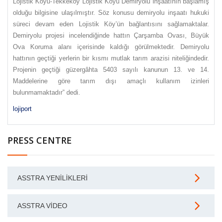
Lojistik Köyü-Tekkeköy Lojistik Köyü Demiryolu inşaatının başlamış
olduğu bilgisine ulaşılmıştır. Söz konusu demiryolu inşaatı hukuki
süreci devam eden Lojistik Köy’ün bağlantısını sağlamaktalar.
Demiryolu projesi incelendiğinde hattın Çarşamba Ovası, Büyük
Ova Koruma alanı içerisinde kaldığı görülmektedir. Demiryolu
hattının geçtiği yerlerin bir kısmı mutlak tarım arazisi niteliğindedir.
Projenin geçtiği güzergâhta 5403 sayılı kanunun 13. ve 14.
Maddelerine göre tarım dışı amaçlı kullanım izinleri
bulunmamaktadır” dedi.
lojiport
PRESS CENTRE
ASSTRA YENILIKLERI
ASSTRA VIDEO