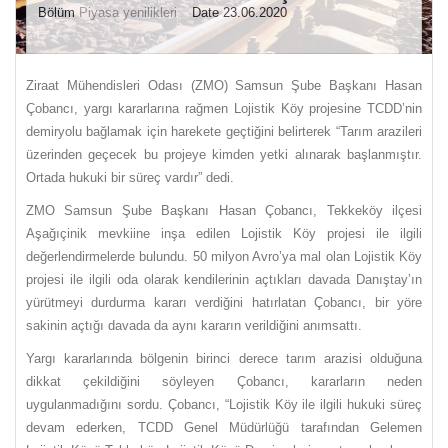
Bölüm
Piyasa yenilikleri
Date 23.06.2020
Ziraat Mühendisleri Odası (ZMO) Samsun Şube Başkanı Hasan
Çobancı, yargı kararlarına rağmen Lojistik Köy projesine TCDD’nin
demiryolu bağlamak için harekete geçtiğini belirterek “Tarım arazileri
üzerinden geçecek bu projeye kimden yetki alınarak başlanmıştır.
Ortada hukuki bir süreç vardır” dedi.
ZMO Samsun Şube Başkanı Hasan Çobancı, Tekkeköy ilçesi
Aşağıçinik mevkiine inşa edilen Lojistik Köy projesi ile ilgili
değerlendirmelerde bulundu. 50 milyon Avro’ya mal olan Lojistik Köy
projesi ile ilgili oda olarak kendilerinin açtıkları davada Danıştay’ın
yürütmeyi durdurma kararı verdiğini hatırlatan Çobancı, bir yöre
sakinin açtığı davada da aynı kararın verildiğini anımsattı.
Yargı kararlarında bölgenin birinci derece tarım arazisi olduğuna
dikkat çekildiğini söyleyen Çobancı, kararların neden
uygulanmadığını sordu. Çobancı, “Lojistik Köy ile ilgili hukuki süreç
devam ederken, TCDD Genel Müdürlüğü tarafından Gelemen