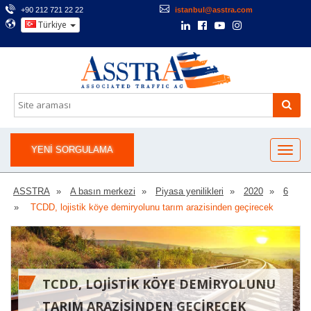
+90 212 721 22 22
istanbul@asstra.com
Türkiye
YENI SORGULAMA
ASSTRA
A basın merkezi
Piyasa yenilikleri
2020
6
TCDD, lojistik köye demiryolunu tarım arazisinden geçirecek
TCDD, LOJISTIK KÖYE DEMIRYOLUNU
TARIM ARAZISINDEN GEÇIRECEK