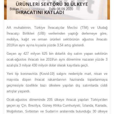
ÜRÜNLERI SEKTÖRÜ 30 ÜLKEYE
Bölüm
Piyasa yenilikleri
Date 08.09.2020
IHRACATINI KATLADI
AA muhabirinin, Türkiye İhracatçılar Meclisi (TİM) ve Uludağ
İhracatçı Birlikleri (UİB) verilerinden yaptığı derlemeye göre,
mobilya, kağıt ve orman ürünleri sektörünün ağustos ihracatı
2019'un aynı ayına kıyasla yüzde 3,54 artış gösterdi.
Geçen ay 427 milyon 625 bin dolarlık dış satım yapan sektörün
ocak-ağustos ihracatı ise 2019'un aynı dönemine nazaran yüzde 3
azalışla 3 milyar 430 milyon dolar olarak kayıtlara geçti.
Yeni tip koronavirüs (Kovid-19) salgını nedeniyle mart, nisan ve
mayısta düşen ihracat rakamlarının haziranda toparlanmaya
geçmesiyle özellikle bazı ülkelere yapılan dış satımlarda ciddi
artışlar yaşandı.
Ocak-ağustos döneminde 205 ülkeye ihracat yapılan Türkiye'den
geçen ay Çin, Brezilya, Güney Afrika Cumhuriyeti, İzlanda, Kanada,
Moğolistan, Sırbistan ve Sudan'ın aralarında bulunduğu 30 ülkeye