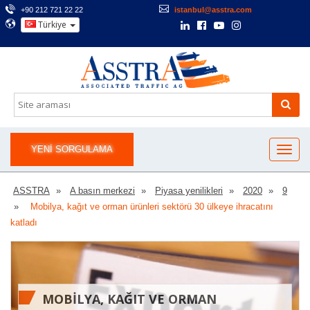
+90 212 721 22 22
istanbul@asstra.com
Türkiye
YENI SORGULAMA
ASSTRA
A basın merkezi
Piyasa yenilikleri
2020
9
Mobilya, kağıt ve orman ürünleri sektörü 30 ülkeye ihracatını
katladı
MOBILYA, KAĞIT VE ORMAN