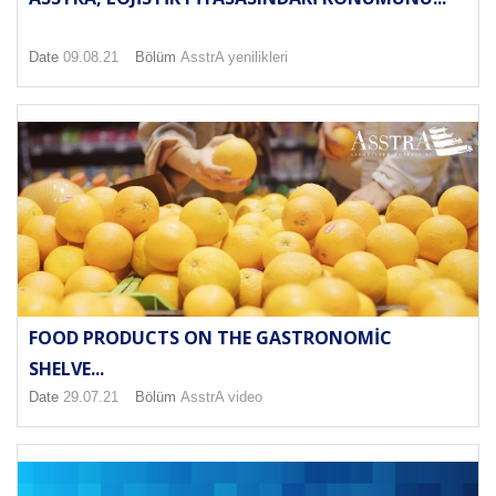
Date
09.08.21
Bölüm
AsstrA yenilikleri
FOOD PRODUCTS ON THE GASTRONOMIC
SHELVE...
Date
29.07.21
Bölüm
AsstrA video