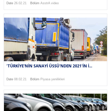
Date
26.02.21
Bölüm
AsstrA video
'TÜRKIYE'NIN SANAYI ÜSSÜ'NDEN 2021'IN I...
Date
08.02.21
Bölüm
Piyasa yenilikleri