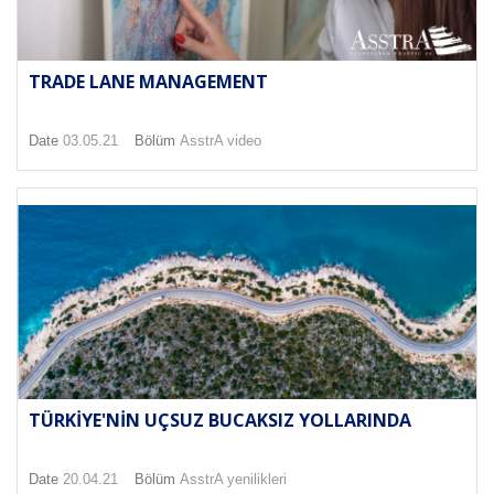
TRADE LANE MANAGEMENT
Date
03.05.21
Bölüm
AsstrA video
TÜRKIYE'NIN UÇSUZ BUCAKSIZ YOLLARINDA
Date
20.04.21
Bölüm
AsstrA yenilikleri