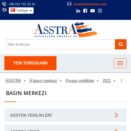
+90 212 721 22 22
istanbul@asstra.com
Türkiye
YENI SORGULAMA
ASSTRA
A basın merkezi
Piyasa yenilikleri
2021
1
BASIN MERKEZI
ASSTRA YENILIKLERI