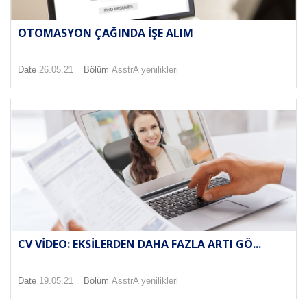
OTOMASYON ÇAĞINDA İŞE ALIM
Date
26.05.21
Bölüm
AsstrA yenilikleri
CV VIDEO: EKSILERDEN DAHA FAZLA ARTI GÖ...
Date
19.05.21
Bölüm
AsstrA yenilikleri