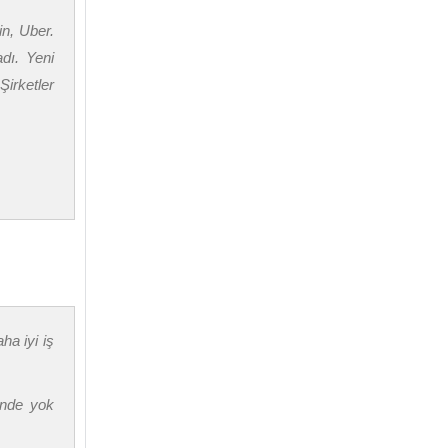
in, Uber.
adı. Yeni
Şirketler
ha iyi iş
inde yok