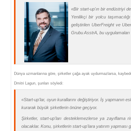
«
Bir start-up'ın bir endüstriyi 
Yenilikçi bir yolcu taşımacılı
geliştirilen UberFreight ve Ube
Grubu AsstrA, bu uygulamaları v
Dünya uzmanlarına göre, şirketler çağa ayak uydurmazlarsa, kaybed
Dmitri Lagun, şunları söyledi:
«
Start-up'lar, oyun kurallarını değiştiriyor. İş yapmanın e
kurarak büyük şirketlerin önüne geçiyor.
Şirketler, start-up'ları desteklemezlerse ya zayıflama
olacaklar. Konu, şirketlerin start-up'lara yatırım yapması ge