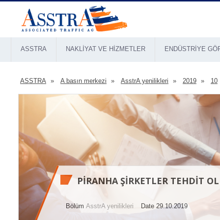
ASSTRA
NAKLIYAT VE HIZMETLER
ENDÜSTRIYE GÖ
ASSTRA
A basın merkezi
AsstrA yenilikleri
2019
10
PIRANHA ŞIRKETLER TEHDIT O
Bölüm
AsstrA yenilikleri
Date 29.10.2019