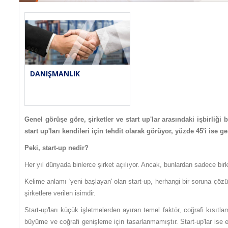
DANIŞMANLIK
Genel görüşe göre, şirketler ve start up'lar arasındaki işbirliği
start up'ları kendileri için tehdit olarak görüyor, yüzde 45'i ise 
Peki, start-up nedir?
Her yıl dünyada binlerce şirket açılıyor. Ancak, bunlardan sadece birka
Kelime anlamı 'yeni başlayan' olan start-up, herhangi bir soruna çö
şirketlere verilen isimdir.
Start-up'ları küçük işletmelerden ayıran temel faktör, coğrafi kısıt
büyüme ve coğrafi genişleme için tasarlanmamıştır. Start-up'lar ise 