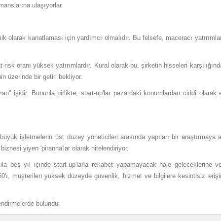
rmanslarına ulaşıyorlar.
mik olarak kanatlaması için yardımcı olmalıdır. Bu felsefe, maceracı yatırımla
risk oranı yüksek yatırımlardır. Kural olarak bu, şirketin hisseleri karşılığın
n üzerinde bir getiri bekliyor.
-kazan'' işidir. Bununla birlikte, start-up'lar pazardaki konumlardan ciddi olara
yük işletmelerin üst düzey yöneticileri arasında yapılan bir araştırmaya a
znesi yiyen 'piranha'lar olarak nitelendiriyor.
la beş yıl içinde start-up'larla rekabet yapamayacak hale geleceklerine ve 
0'ı, müşterilen yüksek düzeyde güvenlik, hizmet ve bilgilere kesintisiz eriş
endirmelerde bulundu: