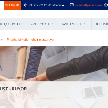
+90 212 721 22 22
İstanbul
istanbul@asstra.com
IŞ ILANLARI
RE ÇÖZÜMLER
ÖZEL YÜKLER
NAKLIYECILERE
İLETIŞI
Piranha şirketler tehdit oluşturuyor
LUŞTURUYOR