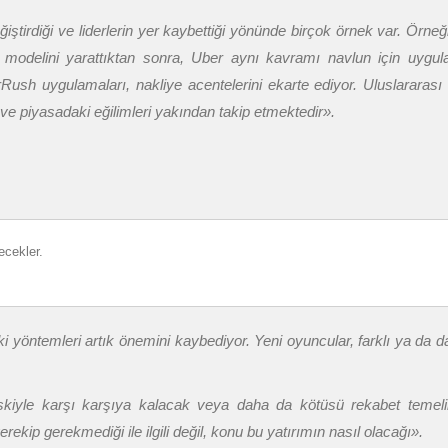
değiştirdiği ve liderlerin yer kaybettiği yönünde birçok örnek var. Örneğ
ğı modelini yarattıktan sonra, Uber aynı kavramı navlun için uygul
rRush uygulamaları, nakliye acentelerini ekarte ediyor. Uluslararası 
e piyasadaki eğilimleri yakından takip etmektedir
».
ecekler.
ski yöntemleri artık önemini kaybediyor. Yeni oyuncular, farklı ya da da
 riskiyle karşı karşıya kalacak veya daha da kötüsü rekabet temel
rekip gerekmediği ile ilgili değil, konu bu yatırımın nasıl olacağı
».