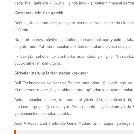
kadar hızlı gelişiyor ki 5-10 yıl içinde büyük şirketlerin finansal perfo
Kazanmak için risk gerekli
Doğru iş kurallarına göre, deneyimli oyuncular yeni gelenlerin ekono
doğurdu.
Bu, start-up veya büyüyen şirketleri finanse etmek için yapılmış fakat 
bir yatırımdır. Yatırımcı, seçilen sektördeki ortalama piyasa seviyesini
İlk bakışta, şirketler ve start-up'lar arasındaki işbirliği bir ''kazan
büyük şirketleri korkutuyor.
Şirketler start-up'lardan neden korkuyor
Dell Technologies ve Vanson Bourne tarafından 16 ülkede orta ve bü
Kommersant'a göre, büyük şirketler start-up'lardan korkuyor ve onları bi
Anket sonuçlarına göre, katılımcıların yüzde 45'i, önümüzdeki üç i
modasının geçeceğine inanıyor. Ayrıca, katılımcı şirketlerin yüzde 6
gereksinimlerini karşılamamaktadır.
AsstrA-Associated Traffic AG Genel Müdürü Dmitri Lagun, şu değerl