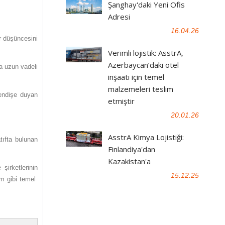
Şanghay'daki Yeni Ofis
Adresi
16.04.26
r düşüncesini
Verimli lojistik: AsstrA,
Azerbaycan’daki otel
da uzun vadeli
inşaatı için temel
malzemeleri teslim
k endişe duyan
etmiştir
20.01.26
AsstrA Kimya Lojistiği:
tıfta bulunan
Finlandiya'dan
Kazakistan'a
şirketlerinin
15.12.25
im gibi temel