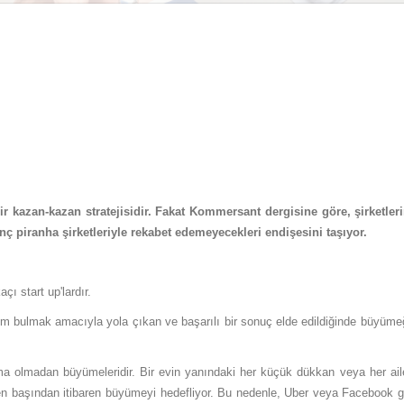
 bir kazan-kazan stratejisidir. Fakat Kommersant dergisine göre, şirketler
genç piranha şirketleriyle rekabet edemeyecekleri endişesini taşıyor.
çı start up'lardır.
züm bulmak amacıyla yola çıkan ve başarılı bir sonuç elde edildiğinde büyüm
lama olmadan büyümeleridir. Bir evin yanındaki her küçük dükkan veya her aile
en başından itibaren büyümeyi hedefliyor. Bu nedenle, Uber veya Facebook gib