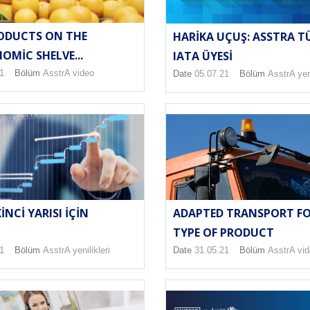
ODUCTS ON THE
HARIKA UÇUŞ: ASSTRA T
MIC SHELVE...
IATA ÜYESI
1
Bölüm
AsstrA video
Date
05.07.21
Bölüm
AsstrA yeni
KINCI YARISI IÇIN
ADAPTED TRANSPORT FO
TYPE OF PRODUCT
1
Bölüm
AsstrA yenilikleri
Date
31.05.21
Bölüm
AsstrA vi