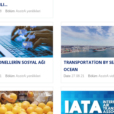
I...
8
Bölüm
AsstrA yenilikleri
TRANSPORTATION BY SE
NELLERIN SOSYAL AĞI
OCEAN
Date
27.08.21
Bölüm
AsstrA vi
1
Bölüm
AsstrA yenilikleri