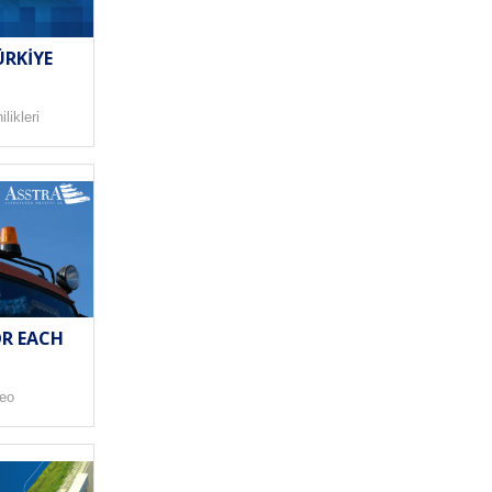
ÜRKIYE
likleri
R EACH
deo