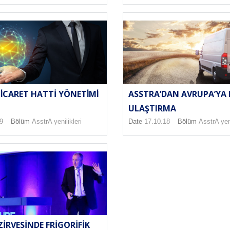
İCARET HATTI YÖNETİMİ
ASSTRA’DAN AVRUPA’YA 
ULAŞTIRMA
9
Bölüm
AsstrA yenilikleri
Date
17.10.18
Bölüm
AsstrA yeni
IRVESINDE FRIGORIFIK