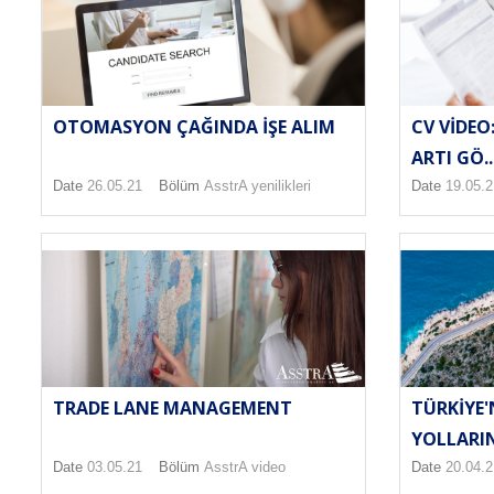
OTOMASYON ÇAĞINDA İŞE ALIM
CV VIDEO
ARTI GÖ..
Date
26.05.21
Bölüm
AsstrA yenilikleri
Date
19.05.2
TRADE LANE MANAGEMENT
TÜRKIYE'
YOLLARI
Date
03.05.21
Bölüm
AsstrA video
Date
20.04.2