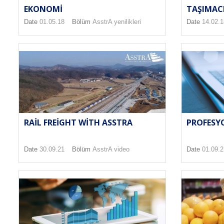
EKONOMI
TAŞIMACIL
Date
01.05.18
Bölüm
AsstrA yenilikleri
Date
14.02.1
RAIL FREIGHT WITH ASSTRA
PROFESYO
Date
30.09.21
Bölüm
AsstrA video
Date
01.09.2