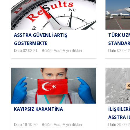
ASSTRA GÜVENLI ARTIŞ
TÜRK UZM
GÖSTERMEKTE
STANDAR
Date
02.03.21
Bölüm
AsstrA yenilikleri
Date
02.02.2
KAYIPSIZ KARANTINA
İLIŞKILE
ASSTRA IL
Date
19.10.20
Bölüm
AsstrA yenilikleri
Date
29.09.2