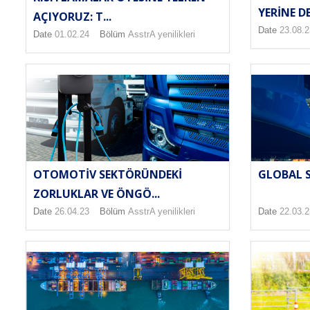
YERINE DE
AÇIYORUZ: T...
Date
23.08.2
Date
01.02.24
Bölüm
AsstrA yenilikleri
OTOMOTIV SEKTÖRÜNDEKI
GLOBAL 
ZORLUKLAR VE ÖNGÖ...
Date
26.04.23
Bölüm
AsstrA yenilikleri
Date
22.03.2