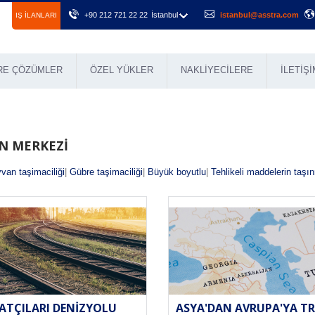
+90 212 721 22 22
İstanbul
istanbul@asstra.com
IŞ ILANLARI
RE ÇÖZÜMLER
ÖZEL YÜKLER
NAKLIYECILERE
İLETIŞI
IN MERKEZI
van taşimaciliği
|
Gübre taşimaciliği
|
Büyük boyutlu
|
Tehlikeli maddelerin taşı
ATÇILARI DENIZYOLU
ASYA'DAN AVRUPA'YA T