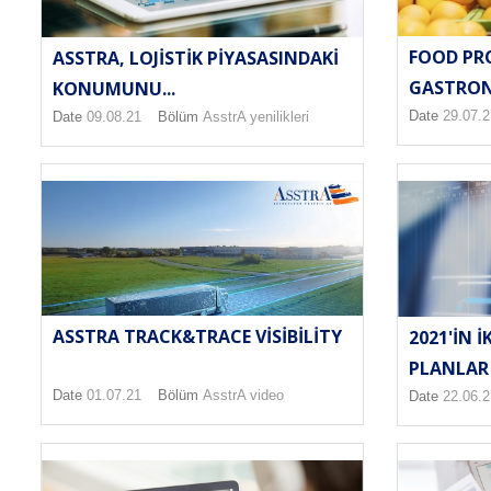
FOOD PR
ASSTRA, LOJISTIK PIYASASINDAKI
GASTRONO
KONUMUNU...
Date
29.07.2
Date
09.08.21
Bölüm
AsstrA yenilikleri
ASSTRA TRACK&TRACE VISIBILITY
2021'IN I
PLANLAR
Date
01.07.21
Bölüm
AsstrA video
Date
22.06.2