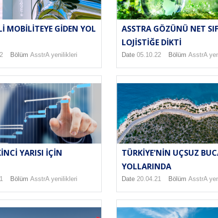
LI MOBILITEYE GIDEN YOL
ASSTRA GÖZÜNÜ NET SIF
LOJISTIĞE DIKTI
2
Bölüm
AsstrA yenilikleri
Date
05.10.22
Bölüm
AsstrA yeni
KINCI YARISI IÇIN
TÜRKIYE'NIN UÇSUZ BUC
YOLLARINDA
1
Bölüm
AsstrA yenilikleri
Date
20.04.21
Bölüm
AsstrA yeni