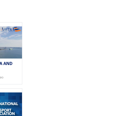
A AND
deo