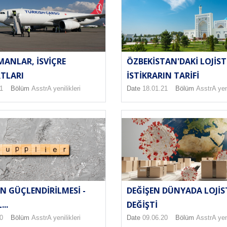
ANLAR, İSVIÇRE
ÖZBEKISTAN'DAKI LOJIST
TLARI
ISTIKRARIN TARIFI
1
Bölüm
AsstrA yenilikleri
Date
18.01.21
Bölüm
AsstrA yeni
RIN GÜÇLENDIRILMESI -
DEĞIŞEN DÜNYADA LOJIS
...
DEĞIŞTI
0
Bölüm
AsstrA yenilikleri
Date
09.06.20
Bölüm
AsstrA yeni