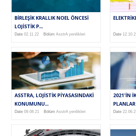
BIRLEŞIK KRALLIK NOEL ÖNCESI
ELEKTRIK
LOJISTIK P...
Date
02.11.22
Bölüm
AsstrA yenilikleri
Date
12.10.2
ASSTRA, LOJISTIK PIYASASINDAKI
2021'IN I
KONUMUNU...
PLANLAR
Date
09.08.21
Bölüm
AsstrA yenilikleri
Date
22.06.2