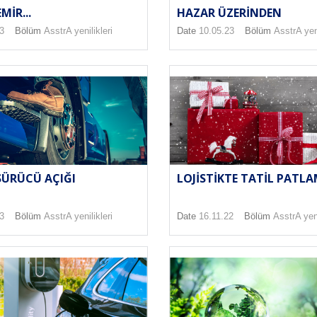
MIR...
HAZAR ÜZERINDEN
3
Bölüm
AsstrA yenilikleri
Date
10.05.23
Bölüm
AsstrA yeni
SÜRÜCÜ AÇIĞI
LOJISTIKTE TATIL PATLA
3
Bölüm
AsstrA yenilikleri
Date
16.11.22
Bölüm
AsstrA yeni