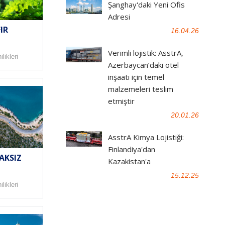
Şanghay'daki Yeni Ofis
Adresi
IR
16.04.26
Verimli lojistik: AsstrA,
likleri
Azerbaycan’daki otel
inşaatı için temel
malzemeleri teslim
etmiştir
20.01.26
AsstrA Kimya Lojistiği:
Finlandiya'dan
AKSIZ
Kazakistan'a
15.12.25
likleri