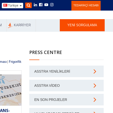
Türkiye
TEDARIKÇI HESABI
M
KARRIYER
YENI SORGULAMA
PRESS CENTRE
nması
|
Frigorifik
ASSTRA YENILIKLERI
ASSTRA VIDEO
EN SON PROJELER
RANS-