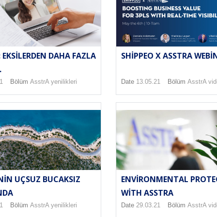
: EKSILERDEN DAHA FAZLA
SHIPPEO X ASSTRA WEBI
.
1
Bölüm
AsstrA yenilikleri
Date
13.05.21
Bölüm
AsstrA vi
ENVIRONMENTAL PROTE
NIN UÇSUZ BUCAKSIZ
WITH ASSTRA
NDA
Date
29.03.21
Bölüm
AsstrA vi
1
Bölüm
AsstrA yenilikleri