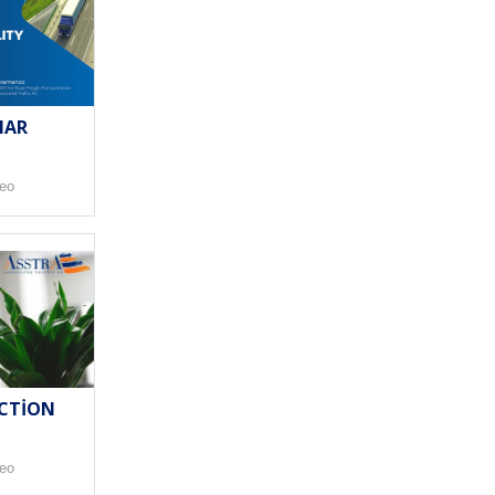
NAR
deo
CTION
deo