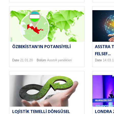
ÖZBEKISTAN'IN POTANSIYELI
ASSTRA T
FELSEF...
Date
21.01.20
Bölüm
AsstrA yenilikleri
Date
14.03.1
LOJISTIK TEMELLI DÖNGÜSEL
LONDRA Z