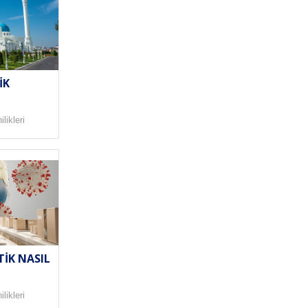
IK
likleri
TIK NASIL
likleri