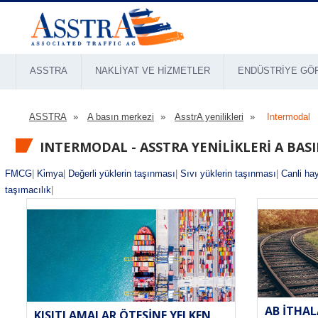
ASSTRA
NAKLIYAT VE HIZMETLER
ENDÜSTRIYE GÖ
ASSTRA
A basın merkezi
AsstrA yenilikleri
Intermodal
INTERMODAL - ASSTRA YENILIKLERI A BAS
FMCG
|
Ki̇mya
|
Değerli yüklerin taşınması
|
Sıvı yüklerin taşınması
|
Canli hay
taşımacılık
|
AB İTHAL
KISITLAMALAR ÖTESINE YELKEN